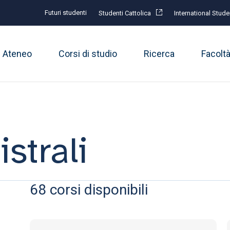
Futuri studenti
Studenti Cattolica
International Stude
Ateneo
Corsi di studio
Ricerca
Facolt
strali
68
corsi disponibili