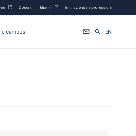
Docenti
Enti, aziende e professioni
nts
Alumni
à e campus
EN