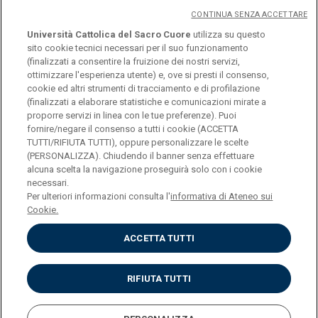
CONTINUA SENZA ACCETTARE
Università Cattolica del Sacro Cuore
utilizza su questo
sito cookie tecnici necessari per il suo funzionamento
(finalizzati a consentire la fruizione dei nostri servizi,
ottimizzare l'esperienza utente) e, ove si presti il consenso,
© Università Cattolica del Sacro Cuore
cookie ed altri strumenti di tracciamento e di profilazione
Largo A. Gemelli 1, 20123 Milano
(finalizzati a elaborare statistiche e comunicazioni mirate a
proporre servizi in linea con le tue preferenze). Puoi
PI 02133120150
fornire/negare il consenso a tutti i cookie (ACCETTA
TUTTI/RIFIUTA TUTTI), oppure personalizzare le scelte
(PERSONALIZZA). Chiudendo il banner senza effettuare
alcuna scelta la navigazione proseguirà solo con i cookie
ENGLISH
necessari.
Per ulteriori informazioni consulta l'
informativa di Ateneo sui
Cookie.
ACCETTA TUTTI
Privacy
Accessibilità
Cookies
RIFIUTA TUTTI
Impostazione Cookies