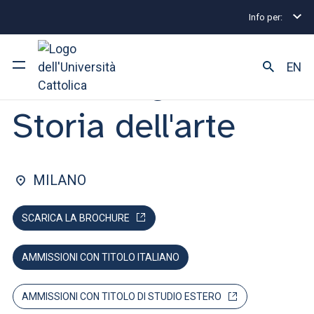
Info per:
Lauree magistrali
Archeologia e storia dell'arte
FACOLTÀ DI: LETTERE E FILOSOFIA
EN
Archeologia e
Storia dell'arte
Ateneo
Corsi di studio
MILANO
Ricerca
SCARICA LA BROCHURE
Facoltà e campus
AMMISSIONI CON TITOLO ITALIANO
SEI UNO STUDENTE ISCRITTO?
AMMISSIONI CON TITOLO DI STUDIO ESTERO