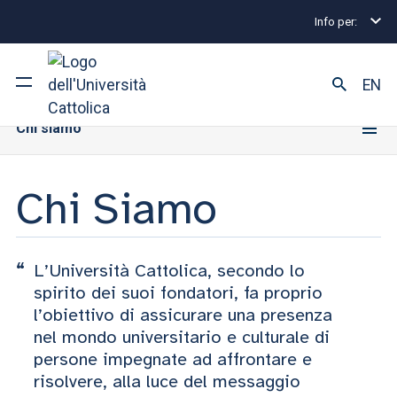
Info per:
Home
L' Università Cattolica
Chi Siamo
L'Università Cattolica
EN
Chi siamo
Ateneo
Corsi di studio
Chi Siamo
Ricerca
L’Università Cattolica, secondo lo
Facoltà e campus
spirito dei suoi fondatori, fa proprio
l’obiettivo di assicurare una presenza
nel mondo universitario e culturale di
persone impegnate ad affrontare e
SEI UNO STUDENTE ISCRITTO?
risolvere, alla luce del messaggio