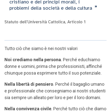
ACCEDI ALLA MAIL ICATT
cristiano e dei principi morali, i
problemi della società e della cultura
SEI UN DOCENTE O UN MEMBRO DELLO STAFF
Statuto dell’Università Cattolica, Articolo 1
ACCEDI A CLOUDMAIL
Tutto ciò che siamo è nei nostri valori
Noi crediamo nella persona
. Perché educhiamo
donne e uomini, prima che professionisti, affinché
chiunque possa esprimere tutto il suo potenziale.
Nella libertà di pensiero
. Perché il bagaglio umano
e professionale che consegniamo ai nostri studenti
sia sempre un alleato per loro e per il loro domani.
Nella convivenza civile
. Perché tutto ciò che diamo