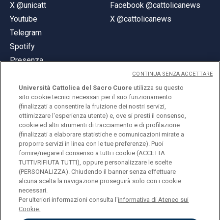
X @unicatt
Facebook @cattolicanews
Youtube
X @cattolicanews
Telegram
Spotify
Presenza
CONTINUA SENZA ACCETTARE
Università Cattolica del Sacro Cuore
utilizza su questo
sito cookie tecnici necessari per il suo funzionamento
(finalizzati a consentire la fruizione dei nostri servizi,
ottimizzare l'esperienza utente) e, ove si presti il consenso,
© Università Cattolica del Sacro Cuore
cookie ed altri strumenti di tracciamento e di profilazione
Largo A. Gemelli 1, 20123 Milano
(finalizzati a elaborare statistiche e comunicazioni mirate a
proporre servizi in linea con le tue preferenze). Puoi
PI 02133120150
fornire/negare il consenso a tutti i cookie (ACCETTA
TUTTI/RIFIUTA TUTTI), oppure personalizzare le scelte
(PERSONALIZZA). Chiudendo il banner senza effettuare
alcuna scelta la navigazione proseguirà solo con i cookie
ENGLISH
necessari.
Per ulteriori informazioni consulta l'
informativa di Ateneo sui
Cookie.