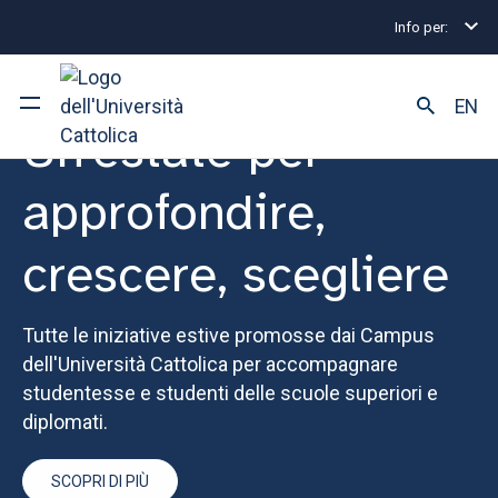
Info per:
EN
Un'estate per
Ateneo
approfondire,
Corsi di studio
crescere, scegliere
Ricerca
Tutte le iniziative estive promosse dai Campus
Facoltà e campus
dell'Università Cattolica per accompagnare
studentesse e studenti delle scuole superiori e
diplomati.
SEI UNO STUDENTE ISCRITTO?
SCOPRI DI PIÙ