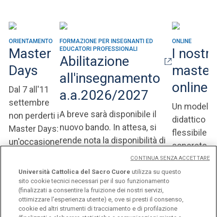
ORIENTAMENTO
FORMAZIONE PER INSEGNANTI ED
ONLINE
Master
EDUCATORI PROFESSIONALI
I nostri
Abilitazione
Days
master
all'insegnamento
online
Dal 7 all'11
a.a.2026/2027
settembre
Un modello
A breve sarà disponibile il
non perderti i
didattico
nuovo bando. In attesa, si
Master Days:
flessibile e
rende nota la disponibilità di
un'occasione
concreto,
posti per classe dell'Ateneo
unica per
studiato pe
CONTINUA SENZA ACCETTARE
scoprire
integrare u
Università Cattolica del Sacro Cuore
utilizza su questo
l'offerta
sito cookie tecnici necessari per il suo funzionamento
formazione
(finalizzati a consentire la fruizione dei nostri servizi,
formativa
post-laurea 
ottimizzare l'esperienza utente) e, ove si presti il consenso,
Postlaurea.
cookie ed altri strumenti di tracciamento e di profilazione
alto livello 