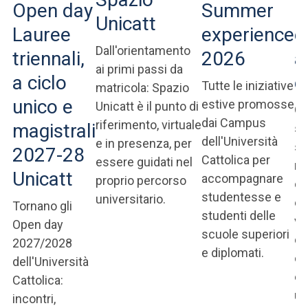
Open day
Summer
C
Unicatt
Lauree
experience
e
Dall'orientamento
triennali,
2026
a
ai primi passi da
a ciclo
e
Tutte le iniziative
matricola: Spazio
unico e
estive promosse
Unicatt è il punto di
Og
dai Campus
riferimento, virtuale
magistrali
st
dell'Università
e in presenza, per
st
2027-28
Cattolica per
essere guidati nel
re
Unicatt
accompagnare
proprio percorso
co
studentesse e
universitario.
ec
Tornano gli
studenti delle
ve
Open day
scuole superiori
da
2027/2028
e diplomati.
co
dell'Università
e 
Cattolica:
ul
incontri,