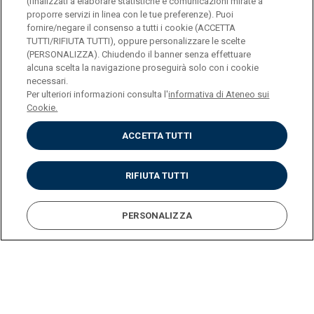
(finalizzati a elaborare statistiche e comunicazioni mirate a
le tue
proporre servizi in linea con le tue preferenze). Puoi
esigenze e 
fornire/negare il consenso a tutti i cookie (ACCETTA
TUTTI/RIFIUTA TUTTI), oppure personalizzare le scelte
tuoi tempi d
(PERSONALIZZA). Chiudendo il banner senza effettuare
lavoro
alcuna scelta la navigazione proseguirà solo con i cookie
necessari.
Per ulteriori informazioni consulta l'
informativa di Ateneo sui
Cookie.
ACCETTA TUTTI
RIFIUTA TUTTI
Scegli il tuo percorso
PERSONALIZZA
Futuri
Studenti
International
Docenti
A
studenti
Cattolica
students