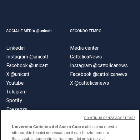
SOCIAL E MEDIA @unicatt
SECONDO TEMPO
Linkedin
Media center
Instagram @unicatt
CattolicaNews
Facebook @unicatt
Instagram @cattolicanews
X @unicatt
Facebook @cattolicanews
Youtube
X @cattolicanews
Telegram
Spotify
Presenza
CONTINUA SENZA ACCETTARE
Università Cattolica del Sacro Cuore
utilizza su questo
sito cookie tecnici necessari per il suo funzionamento
(finalizzati a consentire la fruizione dei nostri servizi,