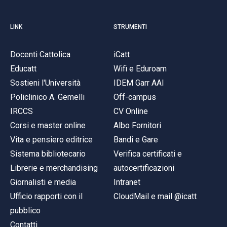
LINK
STRUMENTI
Docenti Cattolica
iCatt
Educatt
Wifi e Eduroam
Sostieni l'Università
IDEM Garr AAI
Policlinico A. Gemelli
Off-campus
IRCCS
CV Online
Corsi e master online
Albo Fornitori
Vita e pensiero editrice
Bandi e Gare
Sistema bibliotecario
Verifica certificati e
Librerie e merchandising
autocertificazioni
Giornalisti e media
Intranet
Ufficio rapporti con il
CloudMail e mail @icatt
pubblico
Contatti