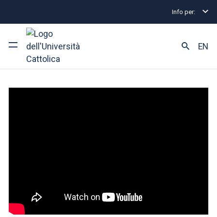
Info per:
Home
Info su master
Info su master
EN
Ateneo
Corsi di studio
Ricerca
Facoltà e campus
SEI UNO STUDENTE ISCRITTO?