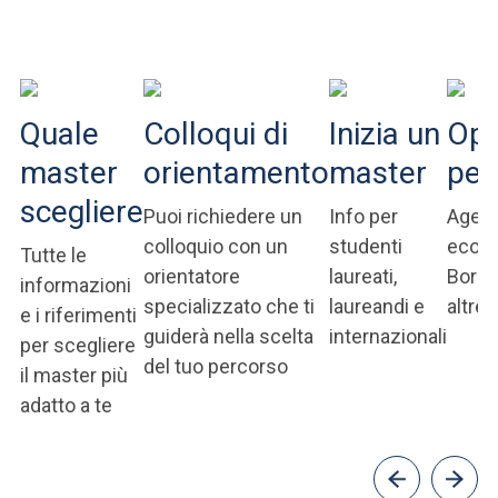
ACCEDI ALLA MAIL ICATT
SEI UN DOCENTE O UN MEMBRO DELLO STAFF
ACCEDI A CLOUDMAIL
Quale
Colloqui di
Inizia un
Opp
master
orientamento
master
per
scegliere
Puoi richiedere un
Info per
Agevo
colloquio con un
studenti
econ
Tutte le
orientatore
laureati,
Borse
informazioni
specializzato che ti
laureandi e
altre 
e i riferimenti
guiderà nella scelta
internazionali
per scegliere
del tuo percorso
il master più
adatto a te