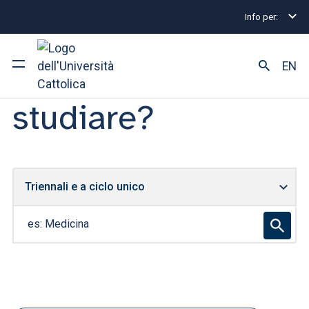
Info per:
Home
Futuri studenti
Che cosa vuoi
EN
studiare?
Ateneo
Corsi di studio
Ricerca
Triennali e a ciclo unico
Es. Medicina
Facoltà e campus
SEI UNO STUDENTE ISCRITTO?