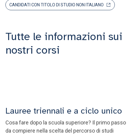
ACCEDI ALLA MAIL ICATT
CANDIDATI CON TITOLO DI STUDIO NON ITALIANO
SEI UN DOCENTE O UN MEMBRO DELLO STAFF
ACCEDI A CLOUDMAIL
Tutte le informazioni sui
nostri corsi
Lauree triennali e a ciclo unico
L
Cosa fare dopo la scuola superiore? Il primo passo
Co
da compiere nella scelta del percorso di studi
co