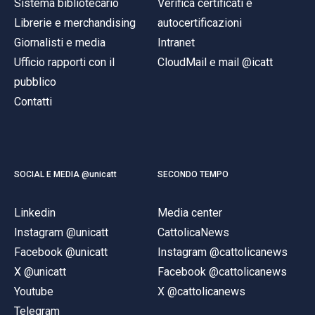
Sistema bibliotecario
Verifica certificati e
Librerie e merchandising
autocertificazioni
Giornalisti e media
Intranet
Ufficio rapporti con il
CloudMail e mail @icatt
pubblico
Contatti
SOCIAL E MEDIA @unicatt
SECONDO TEMPO
Linkedin
Media center
Instagram @unicatt
CattolicaNews
Facebook @unicatt
Instagram @cattolicanews
X @unicatt
Facebook @cattolicanews
Youtube
X @cattolicanews
Telegram