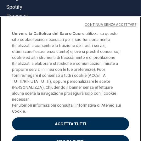
Spotify
Presenza
CONTINUA SENZA ACCETTARE
Università Cattolica del Sacro Cuore
utilizza su questo
sito cookie tecnici necessari per il suo funzionamento
(finalizzati a consentire la fruizione dei nostri servizi,
ottimizzare l'esperienza utente) e, ove si presti il consenso,
© Università Cattolica del Sacro Cuore
cookie ed altri strumenti di tracciamento e di profilazione
Largo A. Gemelli 1, 20123 Milano
(finalizzati a elaborare statistiche e comunicazioni mirate a
proporre servizi in linea con le tue preferenze). Puoi
PI 02133120150
fornire/negare il consenso a tutti i cookie (ACCETTA
TUTTI/RIFIUTA TUTTI), oppure personalizzare le scelte
(PERSONALIZZA). Chiudendo il banner senza effettuare
alcuna scelta la navigazione proseguirà solo con i cookie
ENGLISH
necessari.
Per ulteriori informazioni consulta l'
informativa di Ateneo sui
Cookie.
ACCETTA TUTTI
Privacy
Accessibilità
Cookies