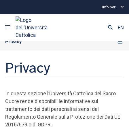
Info per:
Home
Privacy
Privacy
EN
Privacy
Ateneo
Corsi di studio
Privacy
Ricerca
Facoltà e campus
In questa sezione l’Università Cattolica del Sacro
Cuore rende disponibili le informative sul
trattamento dei dati personali ai sensi del
Regolamento Generale sulla Protezione dei Dati UE
SEI UNO STUDENTE ISCRITTO?
2016/679 c.d. GDPR.