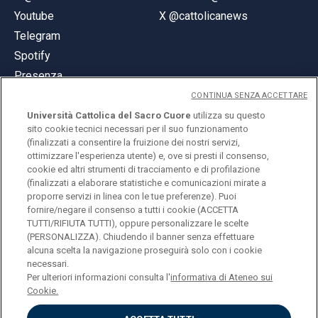
Youtube
X @cattolicanews
Telegram
Spotify
Presenza
CONTINUA SENZA ACCETTARE
Università Cattolica del Sacro Cuore
utilizza su questo
sito cookie tecnici necessari per il suo funzionamento
(finalizzati a consentire la fruizione dei nostri servizi,
ottimizzare l'esperienza utente) e, ove si presti il consenso,
© Università Cattolica del Sacro Cuore
cookie ed altri strumenti di tracciamento e di profilazione
Largo A. Gemelli 1, 20123 Milano
(finalizzati a elaborare statistiche e comunicazioni mirate a
proporre servizi in linea con le tue preferenze). Puoi
PI 02133120150
fornire/negare il consenso a tutti i cookie (ACCETTA
TUTTI/RIFIUTA TUTTI), oppure personalizzare le scelte
(PERSONALIZZA). Chiudendo il banner senza effettuare
alcuna scelta la navigazione proseguirà solo con i cookie
ENGLISH
necessari.
Per ulteriori informazioni consulta l'
informativa di Ateneo sui
Cookie.