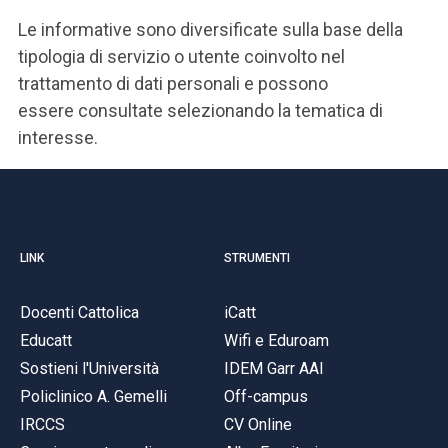
ACCEDI ALLA MAIL ICATT
Le informative sono diversificate sulla base della
SEI UN DOCENTE O UN MEMBRO DELLO STAFF
tipologia di servizio o utente coinvolto nel
trattamento di dati personali e possono
ACCEDI A CLOUDMAIL
essere consultate selezionando la tematica di
interesse.
LINK
STRUMENTI
Docenti Cattolica
iCatt
Educatt
Wifi e Eduroam
Sostieni l'Università
IDEM Garr AAI
Policlinico A. Gemelli
Off-campus
IRCCS
CV Online