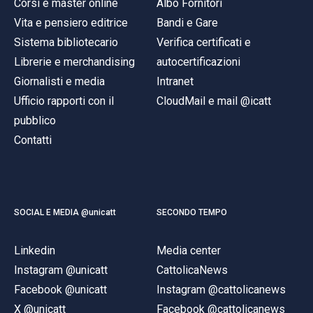
Corsi e master online
Albo Fornitori
Vita e pensiero editrice
Bandi e Gare
Sistema bibliotecario
Verifica certificati e
Librerie e merchandising
autocertificazioni
Giornalisti e media
Intranet
Ufficio rapporti con il
CloudMail e mail @icatt
pubblico
Contatti
SOCIAL E MEDIA @unicatt
SECONDO TEMPO
Linkedin
Media center
Instagram @unicatt
CattolicaNews
Facebook @unicatt
Instagram @cattolicanews
X @unicatt
Facebook @cattolicanews