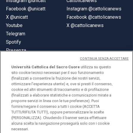
Instagram @unicatt
CattolicaNews
Facebook @unicatt
Instagram @cattolicanews
X @unicatt
Facebook @cattolicanews
Youtube
X @cattolicanews
Telegram
Spotify
Presenza
CONTINUA SENZA ACCETTARE
Università Cattolica del Sacro Cuore
utilizza su questo
sito cookie tecnici necessari per il suo funzionamento
(finalizzati a consentire la fruizione dei nostri servizi,
ottimizzare l'esperienza utente) e, ove si presti il consenso,
© Università Cattolica del Sacro Cuore
cookie ed altri strumenti di tracciamento e di profilazione
Largo A. Gemelli 1, 20123 Milano
(finalizzati a elaborare statistiche e comunicazioni mirate a
proporre servizi in linea con le tue preferenze). Puoi
PI 02133120150
fornire/negare il consenso a tutti i cookie (ACCETTA
TUTTI/RIFIUTA TUTTI), oppure personalizzare le scelte
(PERSONALIZZA). Chiudendo il banner senza effettuare
alcuna scelta la navigazione proseguirà solo con i cookie
ENGLISH
necessari.