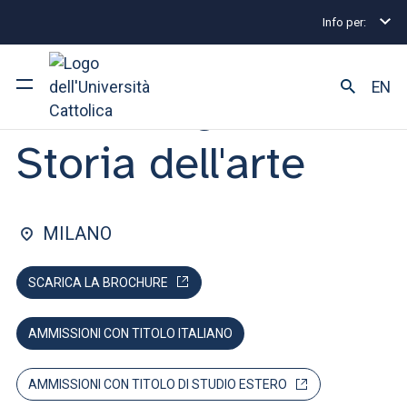
Info per:
Home
Lauree magistrali
Archeologia e storia del
FACOLTÀ DI: LETTERE E FILOSOFIA
EN
Archeologia e
Storia dell'arte
Ateneo
Corsi di studio
MILANO
Ricerca
SCARICA LA BROCHURE
Facoltà e campus
AMMISSIONI CON TITOLO ITALIANO
SEI UNO STUDENTE ISCRITTO?
AMMISSIONI CON TITOLO DI STUDIO ESTERO