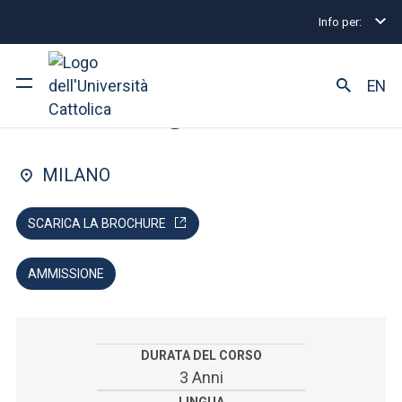
Info per:
Home
Lauree triennali e a ciclo unico
Piani di S
FACOLTÀ DI: GIURISPRUDENZA
EN
Servizi giuridici
Ateneo
MILANO
Corsi di studio
SCARICA LA BROCHURE
Ricerca
AMMISSIONE
Facoltà e campus
DURATA DEL CORSO
SEI UNO STUDENTE ISCRITTO?
3 Anni