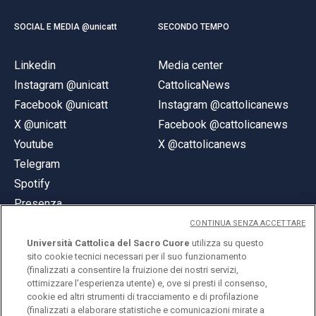
SOCIAL E MEDIA @unicatt
SECONDO TEMPO
Linkedin
Media center
Instagram @unicatt
CattolicaNews
Facebook @unicatt
Instagram @cattolicanews
X @unicatt
Facebook @cattolicanews
Youtube
X @cattolicanews
Telegram
Spotify
Presenza
CONTINUA SENZA ACCETTARE
Università Cattolica del Sacro Cuore
utilizza su questo
sito cookie tecnici necessari per il suo funzionamento
(finalizzati a consentire la fruizione dei nostri servizi,
ottimizzare l'esperienza utente) e, ove si presti il consenso,
© Università Cattolica del Sacro Cuore
cookie ed altri strumenti di tracciamento e di profilazione
Largo A. Gemelli 1, 20123 Milano
(finalizzati a elaborare statistiche e comunicazioni mirate a