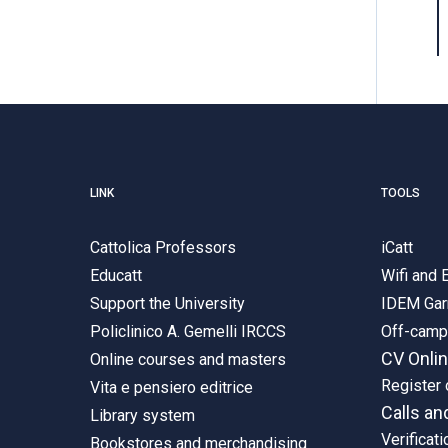
LINK
TOOLS
Cattolica Professors
iCatt
Educatt
Wifi and
Support the University
IDEM Gar
Policlinico A. Gemelli IRCCS
Off-cam
CV Onli
Online courses and masters
Register 
Vita e pensiero editrice
Calls an
Library system
Verificati
Bookstores and merchandising