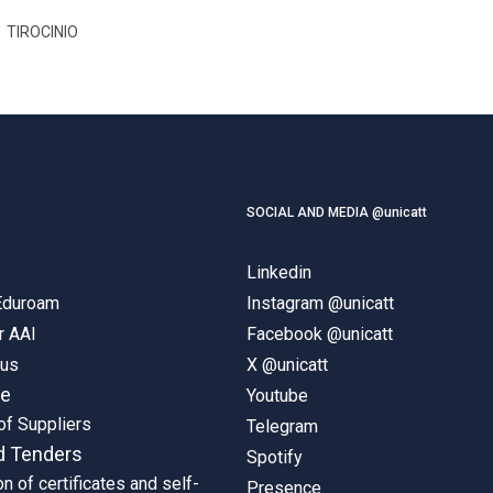
TIROCINIO
SOCIAL AND MEDIA @unicatt
Linkedin
 Eduroam
Instagram @unicatt
r AAI
Facebook @unicatt
pus
X @unicatt
ne
Youtube
of Suppliers
Telegram
d Tenders
Spotify
on of certificates and self-
Presence