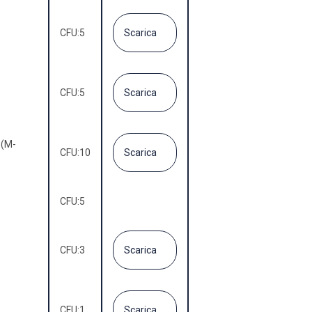
CFU:
5
Scarica
CFU:
5
Scarica
 (M-
CFU:
10
Scarica
CFU:
5
CFU:
3
Scarica
CFU:
1
Scarica