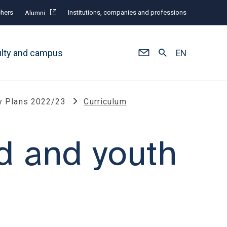
hers
Institutions, companies and professions
Alumni
ulty and campus
EN
y Plans 2022/23
Curriculum
ld and youth