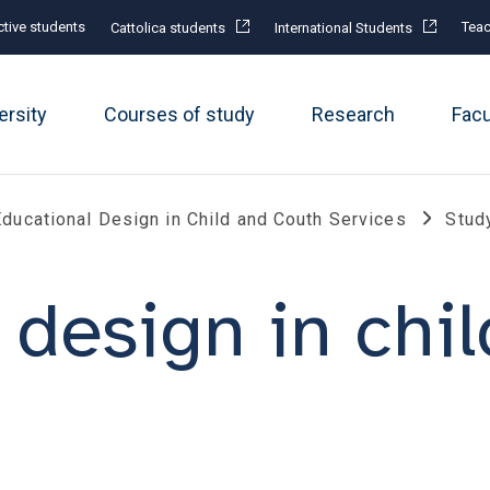
tive students
Teac
Cattolica students
International Students
ersity
Courses of study
Research
Fac
Educational Design in Child and Couth Services
Stud
 design in chi