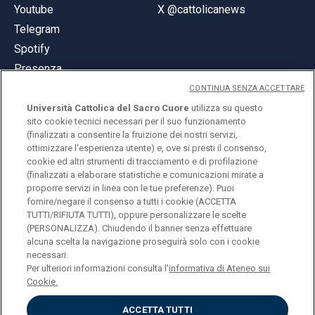
Youtube
X @cattolicanews
Telegram
Spotify
Presenza
CONTINUA SENZA ACCETTARE
Università Cattolica del Sacro Cuore
utilizza su questo
sito cookie tecnici necessari per il suo funzionamento
(finalizzati a consentire la fruizione dei nostri servizi,
ottimizzare l'esperienza utente) e, ove si presti il consenso,
© Università Cattolica del Sacro Cuore
cookie ed altri strumenti di tracciamento e di profilazione
Largo A. Gemelli 1, 20123 Milano
(finalizzati a elaborare statistiche e comunicazioni mirate a
proporre servizi in linea con le tue preferenze). Puoi
PI 02133120150
fornire/negare il consenso a tutti i cookie (ACCETTA
TUTTI/RIFIUTA TUTTI), oppure personalizzare le scelte
(PERSONALIZZA). Chiudendo il banner senza effettuare
alcuna scelta la navigazione proseguirà solo con i cookie
ENGLISH
necessari.
Per ulteriori informazioni consulta l'
informativa di Ateneo sui
Cookie.
ACCETTA TUTTI