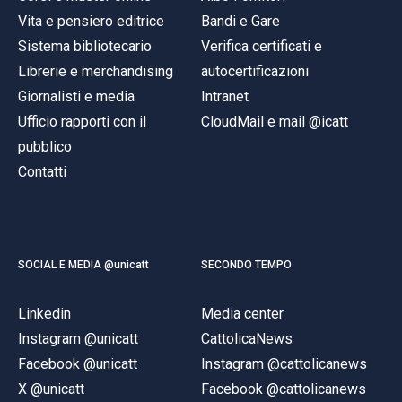
ACCEDI ALLA MAIL ICATT
Vita e pensiero editrice
Bandi e Gare
Sistema bibliotecario
Verifica certificati e
SEI UN DOCENTE O UN MEMBRO DELLO STAFF
Librerie e merchandising
autocertificazioni
ACCEDI A CLOUDMAIL
Giornalisti e media
Intranet
Ufficio rapporti con il
CloudMail e mail @icatt
pubblico
Contatti
SOCIAL E MEDIA @unicatt
SECONDO TEMPO
Linkedin
Media center
Instagram @unicatt
CattolicaNews
Facebook @unicatt
Instagram @cattolicanews
X @unicatt
Facebook @cattolicanews