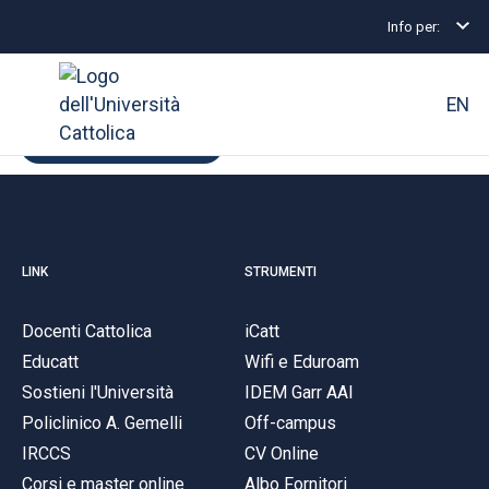
Siamo spiacenti, la pagina che
Info per:
cerchi è inesistente
EN
TORNA ALLA HOMEPAGE
Ateneo
Corsi di studio
LINK
STRUMENTI
Ricerca
Docenti Cattolica
iCatt
Facoltà e campus
Educatt
Wifi e Eduroam
Sostieni l'Università
IDEM Garr AAI
Policlinico A. Gemelli
Off-campus
SEI UNO STUDENTE ISCRITTO?
IRCCS
CV Online
Corsi e master online
Albo Fornitori