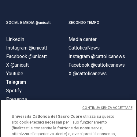
SOCIAL E MEDIA @unicatt
SECONDO TEMPO
Linkedin
Media center
Instagram @unicatt
CattolicaNews
Facebook @unicatt
Instagram @cattolicanews
X @unicatt
Facebook @cattolicanews
Youtube
X @cattolicanews
Telegram
Spotify
Presenza
CONTINUA SENZA ACCETTARE
Università Cattolica del Sacro Cuore
utilizza su questo
sito cookie tecnici necessari per il suo funzionamento
(finalizzati a consentire la fruizione dei nostri servizi,
ottimizzare l'esperienza utente) e, ove si presti il consenso,
© Università Cattolica del Sacro Cuore