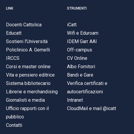
LINK
STRUMENTI
Docenti Cattolica
iCatt
Educatt
Wifi e Eduroam
Sostieni l'Università
IDEM Garr AAI
Policlinico A. Gemelli
Off-campus
IRCCS
CV Online
Corsi e master online
Albo Fornitori
Vita e pensiero editrice
Bandi e Gare
Sistema bibliotecario
Verifica certificati e
Librerie e merchandising
autocertificazioni
Giornalisti e media
Intranet
Ufficio rapporti con il
CloudMail e mail @icatt
pubblico
Contatti