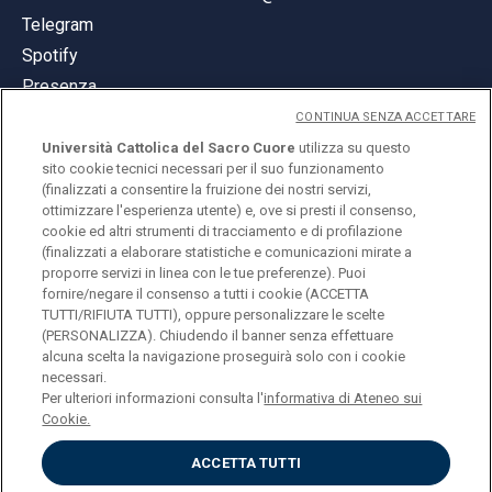
Telegram
Spotify
Presenza
CONTINUA SENZA ACCETTARE
Università Cattolica del Sacro Cuore
utilizza su questo
sito cookie tecnici necessari per il suo funzionamento
(finalizzati a consentire la fruizione dei nostri servizi,
ottimizzare l'esperienza utente) e, ove si presti il consenso,
© Università Cattolica del Sacro Cuore
cookie ed altri strumenti di tracciamento e di profilazione
Largo A. Gemelli 1, 20123 Milano
(finalizzati a elaborare statistiche e comunicazioni mirate a
proporre servizi in linea con le tue preferenze). Puoi
PI 02133120150
fornire/negare il consenso a tutti i cookie (ACCETTA
TUTTI/RIFIUTA TUTTI), oppure personalizzare le scelte
(PERSONALIZZA). Chiudendo il banner senza effettuare
alcuna scelta la navigazione proseguirà solo con i cookie
ENGLISH
necessari.
Per ulteriori informazioni consulta l'
informativa di Ateneo sui
Cookie.
ACCETTA TUTTI
Privacy