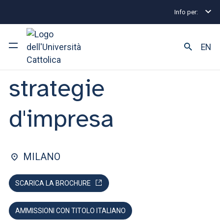
Info per:
Lauree magistrali
Mercati e strategie d'impresa
FACOLTÀ DI: ECONOMIA
EN
Mercati e
strategie
Ateneo
Corsi di studio
d'impresa
Ricerca
Facoltà e campus
MILANO
SCARICA LA BROCHURE
SEI UNO STUDENTE ISCRITTO?
AMMISSIONI CON TITOLO ITALIANO