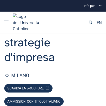
Info per:
Home
Lauree magistrali
Mercati e strategie d'i
FACOLTÀ DI: ECONOMIA
EN
Mercati e
strategie
Ateneo
Corsi di studio
d'impresa
Ricerca
Facoltà e campus
MILANO
SCARICA LA BROCHURE
SEI UNO STUDENTE ISCRITTO?
AMMISSIONI CON TITOLO ITALIANO