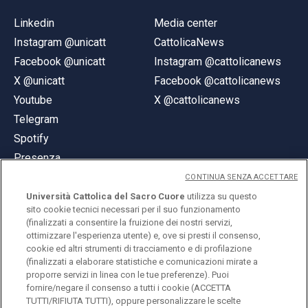
Linkedin
Media center
Instagram @unicatt
CattolicaNews
Facebook @unicatt
Instagram @cattolicanews
X @unicatt
Facebook @cattolicanews
Youtube
X @cattolicanews
Telegram
Spotify
Presenza
CONTINUA SENZA ACCETTARE
Università Cattolica del Sacro Cuore
utilizza su questo
sito cookie tecnici necessari per il suo funzionamento
(finalizzati a consentire la fruizione dei nostri servizi,
ottimizzare l'esperienza utente) e, ove si presti il consenso,
© Università Cattolica del Sacro Cuore
cookie ed altri strumenti di tracciamento e di profilazione
Largo A. Gemelli 1, 20123 Milano
(finalizzati a elaborare statistiche e comunicazioni mirate a
proporre servizi in linea con le tue preferenze). Puoi
PI 02133120150
fornire/negare il consenso a tutti i cookie (ACCETTA
TUTTI/RIFIUTA TUTTI), oppure personalizzare le scelte