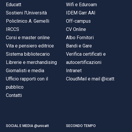
Educatt
Wifi e Eduroam
Sostieni l'Università
IDEM Garr AAI
Policlinico A. Gemelli
Off-campus
IRCCS
CV Online
Corsi e master online
Albo Fornitori
Vita e pensiero editrice
Bandi e Gare
Sistema bibliotecario
Verifica certificati e
Librerie e merchandising
autocertificazioni
Giornalisti e media
Intranet
Ufficio rapporti con il
CloudMail e mail @icatt
pubblico
Contatti
SOCIAL E MEDIA @unicatt
SECONDO TEMPO