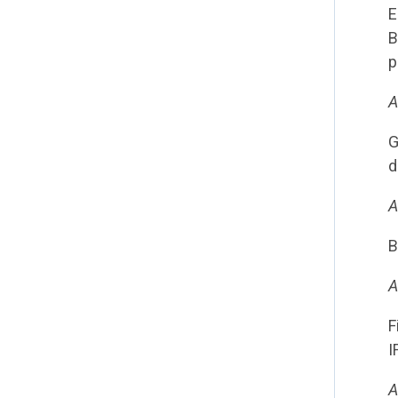
E
B
p
A
G
d
A
B
A
F
I
A