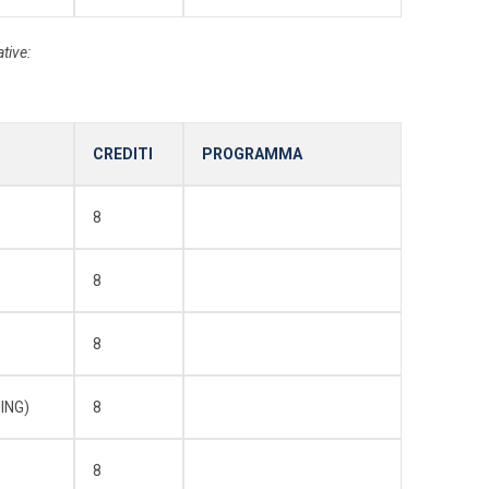
tive:
CREDITI
PROGRAMMA
8
8
8
ING)
8
8