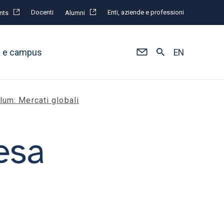
Docenti
Enti, aziende e professioni
nts
Alumni
à e campus
EN
lum: Mercati globali
esa