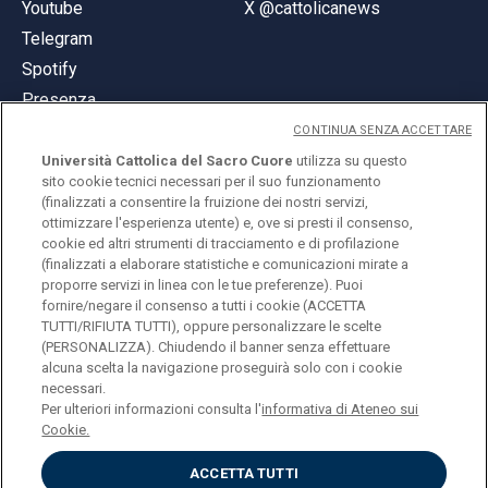
Youtube
X @cattolicanews
Telegram
Spotify
Presenza
CONTINUA SENZA ACCETTARE
Università Cattolica del Sacro Cuore
utilizza su questo
sito cookie tecnici necessari per il suo funzionamento
(finalizzati a consentire la fruizione dei nostri servizi,
ottimizzare l'esperienza utente) e, ove si presti il consenso,
© Università Cattolica del Sacro Cuore
cookie ed altri strumenti di tracciamento e di profilazione
Largo A. Gemelli 1, 20123 Milano
(finalizzati a elaborare statistiche e comunicazioni mirate a
proporre servizi in linea con le tue preferenze). Puoi
PI 02133120150
fornire/negare il consenso a tutti i cookie (ACCETTA
TUTTI/RIFIUTA TUTTI), oppure personalizzare le scelte
(PERSONALIZZA). Chiudendo il banner senza effettuare
alcuna scelta la navigazione proseguirà solo con i cookie
ENGLISH
necessari.
Per ulteriori informazioni consulta l'
informativa di Ateneo sui
Cookie.
ACCETTA TUTTI
Privacy