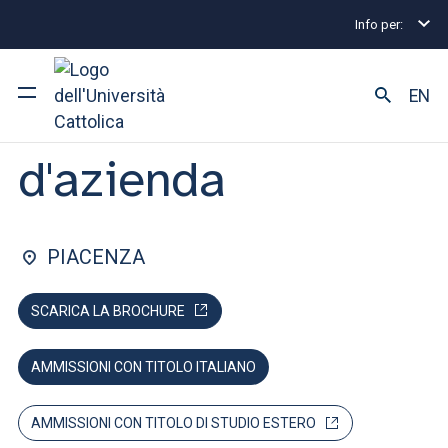
Info per:
Home
Lauree magistrali
Gestione d'azienda
C
FACOLTÀ DI: ECONOMIA E GIURISPRUDENZA
EN
Gestione
d'azienda
Ateneo
Corsi di studio
PIACENZA
Ricerca
SCARICA LA BROCHURE
Facoltà e campus
AMMISSIONI CON TITOLO ITALIANO
SEI UNO STUDENTE ISCRITTO?
AMMISSIONI CON TITOLO DI STUDIO ESTERO