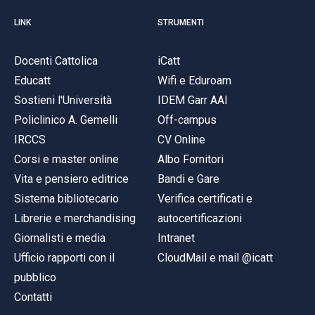
LINK
STRUMENTI
Docenti Cattolica
iCatt
Educatt
Wifi e Eduroam
Sostieni l'Università
IDEM Garr AAI
Policlinico A. Gemelli
Off-campus
IRCCS
CV Online
Corsi e master online
Albo Fornitori
Vita e pensiero editrice
Bandi e Gare
Sistema bibliotecario
Verifica certificati e
Librerie e merchandising
autocertificazioni
Giornalisti e media
Intranet
Ufficio rapporti con il
CloudMail e mail @icatt
pubblico
Contatti