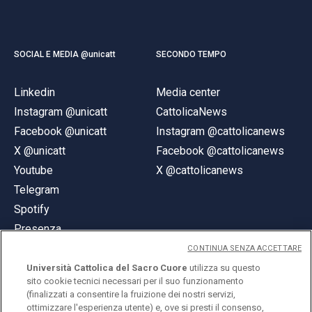
SOCIAL E MEDIA @unicatt
SECONDO TEMPO
Linkedin
Media center
Instagram @unicatt
CattolicaNews
Facebook @unicatt
Instagram @cattolicanews
X @unicatt
Facebook @cattolicanews
Youtube
X @cattolicanews
Telegram
Spotify
Presenza
CONTINUA SENZA ACCETTARE
Università Cattolica del Sacro Cuore
utilizza su questo
sito cookie tecnici necessari per il suo funzionamento
(finalizzati a consentire la fruizione dei nostri servizi,
ottimizzare l'esperienza utente) e, ove si presti il consenso,
© Università Cattolica del Sacro Cuore