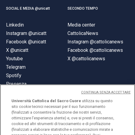
SOCIAL E MEDIA @unicatt
SECONDO TEMPO
Linkedin
Media center
Instagram @unicatt
CattolicaNews
Facebook @unicatt
Instagram @cattolicanews
X @unicatt
Facebook @cattolicanews
Youtube
X @cattolicanews
Telegram
Spotify
Presenza
CONTINUA SENZA ACCETTARE
Università Cattolica del Sacro Cuore
utilizza su questo
sito cookie tecnici necessari per il suo funzionamento
(finalizzati a consentire la fruizione dei nostri servizi,
ottimizzare l'esperienza utente) e, ove si presti il consenso,
© Università Cattolica del Sacro Cuore
cookie ed altri strumenti di tracciamento e di profilazione
Largo A. Gemelli 1, 20123 Milano
(finalizzati a elaborare statistiche e comunicazioni mirate a