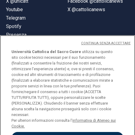
X @unicatt
Facebook @cattolicanews
Youtube
X @cattolicanews
Telegram
Spotify
Presenza
CONTINUA SENZA ACCETTARE
Università Cattolica del Sacro Cuore
utilizza su questo
sito cookie tecnici necessari per il suo funzionamento
(finalizzati a consentire la fruizione dei nostri servizi,
ottimizzare l'esperienza utente) e, ove si presti il consenso,
© Università Cattolica del Sacro Cuore
cookie ed altri strumenti di tracciamento e di profilazione
Largo A. Gemelli 1, 20123 Milano
(finalizzati a elaborare statistiche e comunicazioni mirate a
proporre servizi in linea con le tue preferenze). Puoi
PI 02133120150
fornire/negare il consenso a tutti i cookie (ACCETTA
TUTTI/RIFIUTA TUTTI), oppure personalizzare le scelte
(PERSONALIZZA). Chiudendo il banner senza effettuare
alcuna scelta la navigazione proseguirà solo con i cookie
ENGLISH
necessari.
Per ulteriori informazioni consulta l'
informativa di Ateneo sui
Cookie.