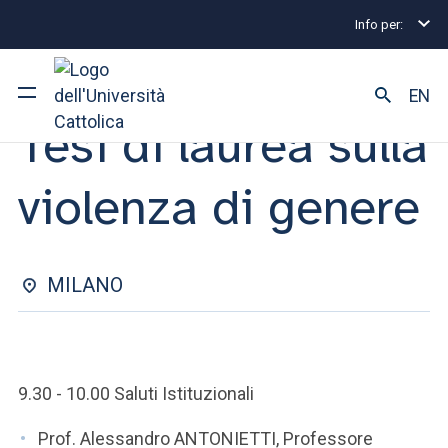
Info per:
Eventi
Milano
2025
Tesi di laurea sulla violenz
PREMIAZIONI | 14 APRILE 2025
EN
Tesi di laurea sulla
Ateneo
violenza di genere
Corsi di studio
Ricerca
MILANO
Facoltà e campus
9.30 - 10.00 Saluti Istituzionali
SEI UNO STUDENTE ISCRITTO?
Prof. Alessandro ANTONIETTI, Professore