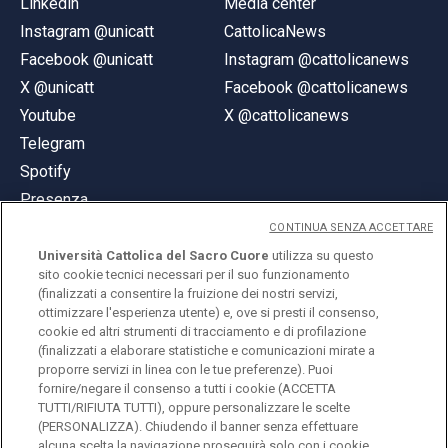
Linkedin
Media center
Instagram @unicatt
CattolicaNews
Facebook @unicatt
Instagram @cattolicanews
X @unicatt
Facebook @cattolicanews
Youtube
X @cattolicanews
Telegram
Spotify
Presenza
CONTINUA SENZA ACCETTARE
Università Cattolica del Sacro Cuore
utilizza su questo
sito cookie tecnici necessari per il suo funzionamento
(finalizzati a consentire la fruizione dei nostri servizi,
ottimizzare l'esperienza utente) e, ove si presti il consenso,
© Università Cattolica del Sacro Cuore
cookie ed altri strumenti di tracciamento e di profilazione
Largo A. Gemelli 1, 20123 Milano
(finalizzati a elaborare statistiche e comunicazioni mirate a
proporre servizi in linea con le tue preferenze). Puoi
PI 02133120150
fornire/negare il consenso a tutti i cookie (ACCETTA
TUTTI/RIFIUTA TUTTI), oppure personalizzare le scelte
(PERSONALIZZA). Chiudendo il banner senza effettuare
alcuna scelta la navigazione proseguirà solo con i cookie