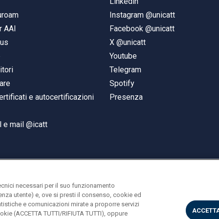
Linkedin
duroam
Instagram @unicatt
r AAI
Facebook @unicatt
pus
X @unicatt
e
Youtube
itori
Telegram
are
Spotify
ertificati e autocertificazioni
Presenza
 e mail @icatt
ecnici necessari per il suo funzionamento
rienza utente) e, ove si presti il consenso, cookie ed
statistiche e comunicazioni mirate a proporre servizi
ACCETTA
i cookie (ACCETTA TUTTI/RIFIUTA TUTTI), oppure