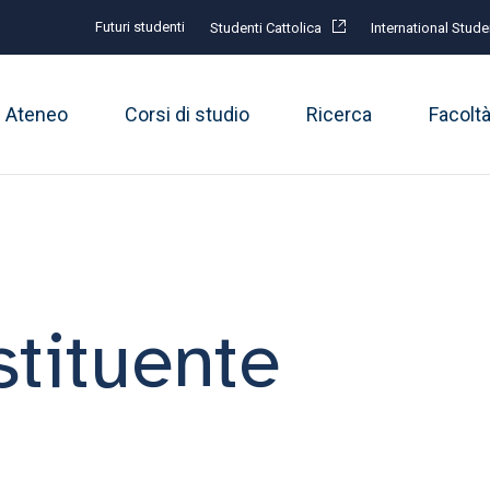
Futuri studenti
Studenti Cattolica
International Stude
Ateneo
Corsi di studio
Ricerca
Facolt
tituente