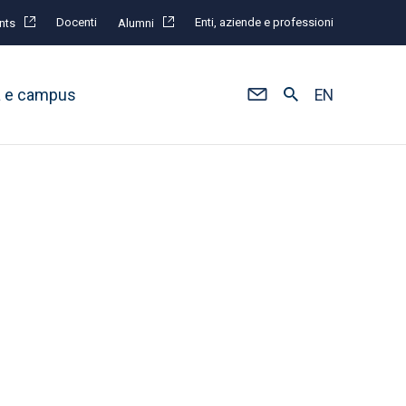
Docenti
Enti, aziende e professioni
nts
Alumni
à e campus
EN