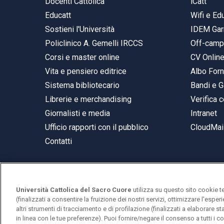
Docenti Cattolica
iCatt
Educatt
Wifi e E
Sostieni l'Università
IDEM Gar
Policlinico A. Gemelli IRCCS
Off-cam
Corsi e master online
CV Onlin
Vita e pensiero editrice
Albo Forn
Sistema bibliotecario
Bandi e G
Librerie e merchandising
Verifica c
Giornalisti e media
Intranet
Ufficio rapporti con il pubblico
CloudMail
Contatti
Università Cattolica del Sacro Cuore
utilizza su questo sito cookie t
© Università Cattolica del Sacro Cuore
(finalizzati a consentire la fruizione dei nostri servizi, ottimizzare l'espe
Largo A. Gemelli 1, 20123 Milano
altri strumenti di tracciamento e di profilazione (finalizzati a elaborare 
in linea con le tue preferenze). Puoi fornire/negare il consenso a tutti 