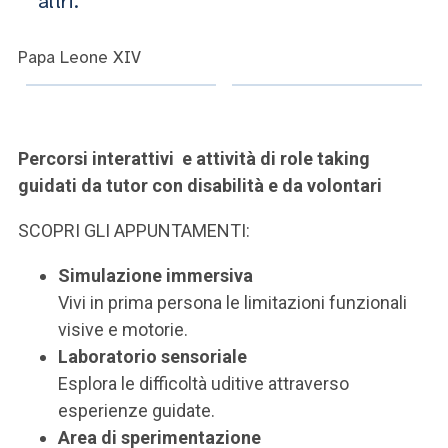
altri.
ACCEDI ALLA MAIL ICATT
SEI UN DOCENTE O UN MEMBRO DELLO STAFF
Papa Leone XIV
ACCEDI A CLOUDMAIL
Percorsi interattivi e attività di role taking
guidati da tutor con disabilità e da volontari
SCOPRI GLI APPUNTAMENTI:
Simulazione immersiva
Vivi in prima persona le limitazioni funzionali
visive e motorie.
Laboratorio sensoriale
Esplora le difficoltà uditive attraverso
esperienze guidate.
Area di sperimentazione