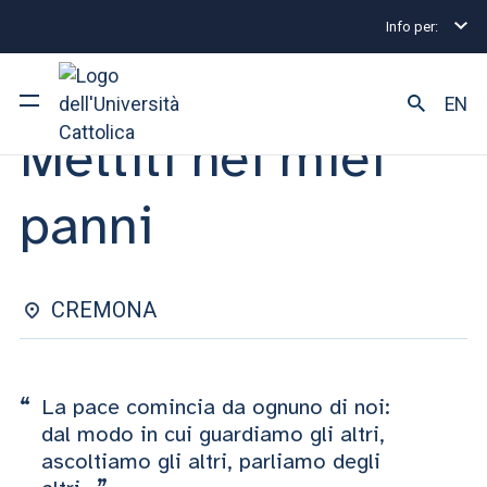
Info per:
Eventi
Cremona
Mettiti nei miei panni
EVENTO | 14 APRILE 2026
EN
Mettiti nei miei
Ateneo
panni
Corsi di studio
Ricerca
CREMONA
Facoltà e campus
La pace comincia da ognuno di noi:
dal modo in cui guardiamo gli altri,
SEI UNO STUDENTE ISCRITTO?
ascoltiamo gli altri, parliamo degli