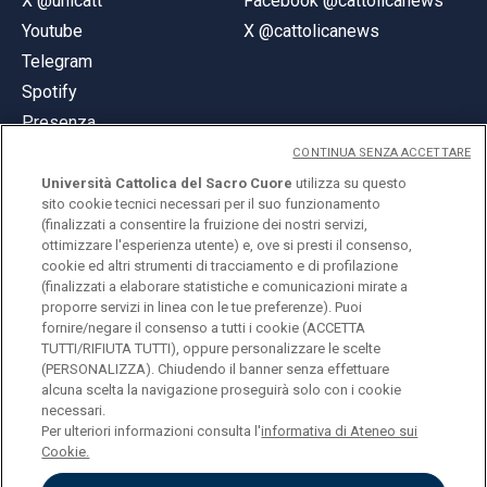
X @unicatt
Facebook @cattolicanews
Youtube
X @cattolicanews
Telegram
Spotify
Presenza
CONTINUA SENZA ACCETTARE
Università Cattolica del Sacro Cuore
utilizza su questo
sito cookie tecnici necessari per il suo funzionamento
(finalizzati a consentire la fruizione dei nostri servizi,
ottimizzare l'esperienza utente) e, ove si presti il consenso,
© Università Cattolica del Sacro Cuore
cookie ed altri strumenti di tracciamento e di profilazione
Largo A. Gemelli 1, 20123 Milano
(finalizzati a elaborare statistiche e comunicazioni mirate a
proporre servizi in linea con le tue preferenze). Puoi
PI 02133120150
fornire/negare il consenso a tutti i cookie (ACCETTA
TUTTI/RIFIUTA TUTTI), oppure personalizzare le scelte
(PERSONALIZZA). Chiudendo il banner senza effettuare
alcuna scelta la navigazione proseguirà solo con i cookie
ENGLISH
necessari.
Per ulteriori informazioni consulta l'
informativa di Ateneo sui
Cookie.