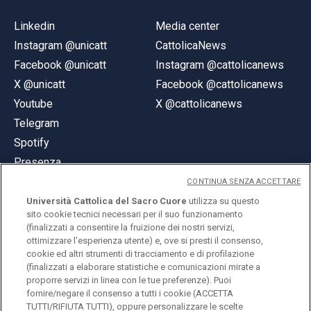
Linkedin
Media center
Instagram @unicatt
CattolicaNews
Facebook @unicatt
Instagram @cattolicanews
X @unicatt
Facebook @cattolicanews
Youtube
X @cattolicanews
Telegram
Spotify
Presenza
CONTINUA SENZA ACCETTARE
Università Cattolica del Sacro Cuore
utilizza su questo
sito cookie tecnici necessari per il suo funzionamento
(finalizzati a consentire la fruizione dei nostri servizi,
ottimizzare l'esperienza utente) e, ove si presti il consenso,
© Università Cattolica del Sacro Cuore
cookie ed altri strumenti di tracciamento e di profilazione
Largo A. Gemelli 1, 20123 Milano
(finalizzati a elaborare statistiche e comunicazioni mirate a
proporre servizi in linea con le tue preferenze). Puoi
PI 02133120150
fornire/negare il consenso a tutti i cookie (ACCETTA
TUTTI/RIFIUTA TUTTI), oppure personalizzare le scelte