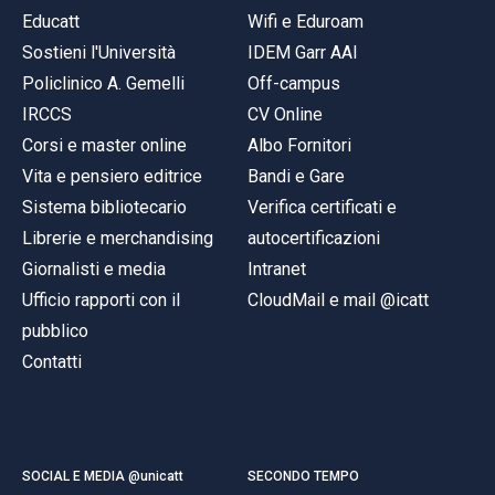
Educatt
Wifi e Eduroam
Sostieni l'Università
IDEM Garr AAI
Policlinico A. Gemelli
Off-campus
IRCCS
CV Online
Corsi e master online
Albo Fornitori
Vita e pensiero editrice
Bandi e Gare
Sistema bibliotecario
Verifica certificati e
Librerie e merchandising
autocertificazioni
Giornalisti e media
Intranet
Ufficio rapporti con il
CloudMail e mail @icatt
pubblico
Contatti
SOCIAL E MEDIA @unicatt
SECONDO TEMPO