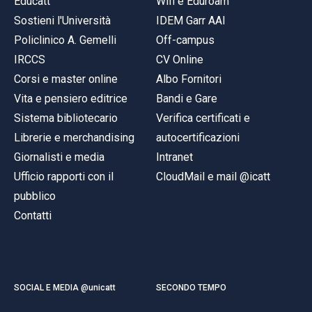
Educatt
Wifi e Eduroam
Sostieni l'Università
IDEM Garr AAI
Policlinico A. Gemelli
Off-campus
IRCCS
CV Online
Corsi e master online
Albo Fornitori
Vita e pensiero editrice
Bandi e Gare
Sistema bibliotecario
Verifica certificati e
Librerie e merchandising
autocertificazioni
Giornalisti e media
Intranet
Ufficio rapporti con il
CloudMail e mail @icatt
pubblico
Contatti
SOCIAL E MEDIA @unicatt
SECONDO TEMPO