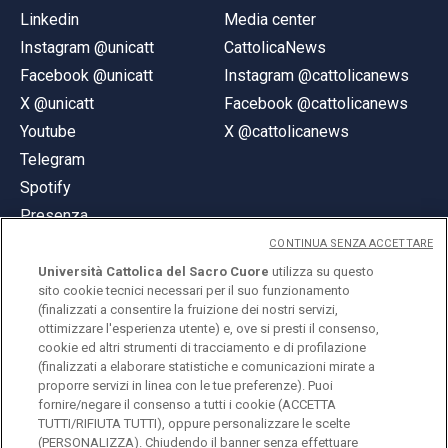
Linkedin
Media center
Instagram @unicatt
CattolicaNews
Facebook @unicatt
Instagram @cattolicanews
X @unicatt
Facebook @cattolicanews
Youtube
X @cattolicanews
Telegram
Spotify
Presenza
CONTINUA SENZA ACCETTARE
Università Cattolica del Sacro Cuore
utilizza su questo
sito cookie tecnici necessari per il suo funzionamento
(finalizzati a consentire la fruizione dei nostri servizi,
ottimizzare l'esperienza utente) e, ove si presti il consenso,
© Università Cattolica del Sacro Cuore
cookie ed altri strumenti di tracciamento e di profilazione
Largo A. Gemelli 1, 20123 Milano
(finalizzati a elaborare statistiche e comunicazioni mirate a
proporre servizi in linea con le tue preferenze). Puoi
PI 02133120150
fornire/negare il consenso a tutti i cookie (ACCETTA
TUTTI/RIFIUTA TUTTI), oppure personalizzare le scelte
(PERSONALIZZA). Chiudendo il banner senza effettuare