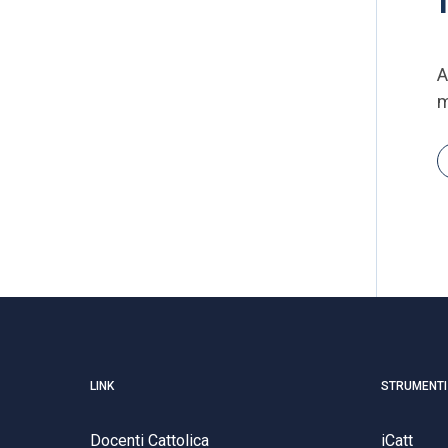
A
m
LINK
STRUMENTI
Docenti Cattolica
iCatt