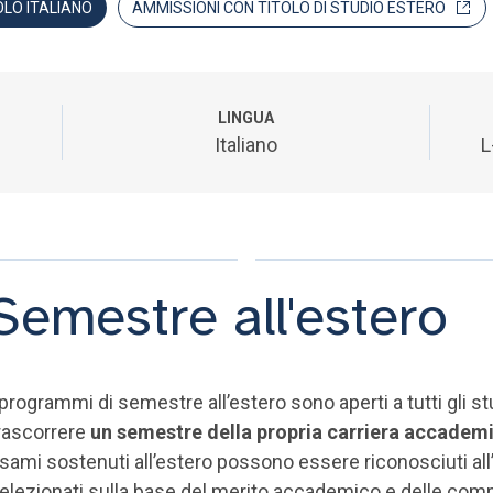
OLO ITALIANO
AMMISSIONI CON TITOLO DI STUDIO ESTERO
LINGUA
Italiano
L
Semestre all'estero
 programmi di semestre all’estero sono aperti a tutti gli s
rascorrere
un semestre della propria carriera accademi
sami sostenuti all’estero possono essere riconosciuti all’
elezionati sulla base del merito accademico e delle com