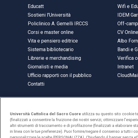
Educatt
Wifi e E
Sostieni l'Università
IDEM Gar
Policlinico A. Gemelli IRCCS
Off-cam
Corsi e master online
CV Onlin
Vita e pensiero editrice
Albo Forn
Sistema bibliotecario
Bandi e G
Librerie e merchandising
Verifica c
Giornalisti e media
Intranet
Ufficio rapporti con il pubblico
CloudMail
Contatti
Università Cattolica del Sacro Cuore
utilizza su questo sito cookie t
© Università Cattolica del Sacro Cuore
(finalizzati a consentire la fruizione dei nostri servizi, ottimizzare l'espe
Largo A. Gemelli 1, 20123 Milano
altri strumenti di tracciamento e di profilazione (finalizzati a elaborare 
in linea con le tue preferenze). Puoi fornire/negare il consenso a tutti 
PI 02133120150
personalizzare le scelte (PERSONALIZZA). Chiudendo il banner senza eff