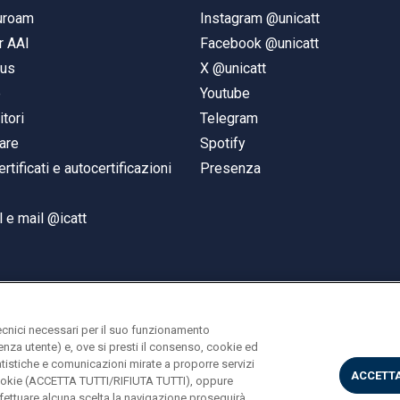
duroam
Instagram @unicatt
r AAI
Facebook @unicatt
pus
X @unicatt
e
Youtube
itori
Telegram
are
Spotify
ertificati e autocertificazioni
Presenza
 e mail @icatt
ecnici necessari per il suo funzionamento
rienza utente) e, ove si presti il consenso, cookie ed
statistiche e comunicazioni mirate a proporre servizi
ACCETTA
i cookie (ACCETTA TUTTI/RIFIUTA TUTTI), oppure
ettuare alcuna scelta la navigazione proseguirà