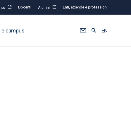
Docenti
Enti, aziende e professioni
nts
Alumni
à e campus
EN