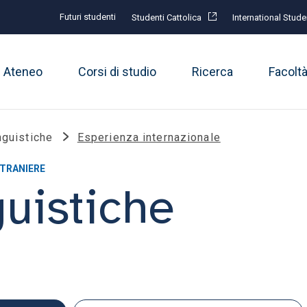
Futuri studenti
Studenti Cattolica
International Stude
Ateneo
Corsi di studio
Ricerca
Facolt
nguistiche
Esperienza internazionale
STRANIERE
guistiche