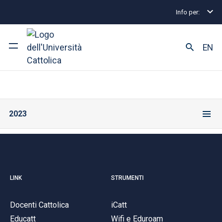
Info per:
Eventi
Piacenza
2023
EN
Ateneo
Corsi di studio
2023
Ricerca
Facoltà e campus
LINK
STRUMENTI
SEI UNO STUDENTE ISCRITTO?
Docenti Cattolica
iCatt
Educatt
Wifi e Eduroam