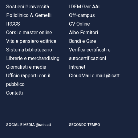
ACCEDI ALLA MAIL ICATT
Sostieni l'Università
IDEM Garr AAI
Policlinico A. Gemelli
Off-campus
SEI UN DOCENTE O UN MEMBRO DELLO STAFF
IRCCS
CV Online
ACCEDI A CLOUDMAIL
Corsi e master online
Albo Fornitori
Vita e pensiero editrice
Bandi e Gare
Sistema bibliotecario
Verifica certificati e
Librerie e merchandising
autocertificazioni
Giornalisti e media
Intranet
Ufficio rapporti con il
CloudMail e mail @icatt
pubblico
Contatti
SOCIAL E MEDIA @unicatt
SECONDO TEMPO