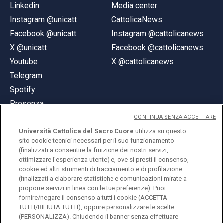
Linkedin
Media center
Instagram @unicatt
CattolicaNews
Facebook @unicatt
Instagram @cattolicanews
X @unicatt
Facebook @cattolicanews
Youtube
X @cattolicanews
Telegram
Spotify
Presenza
CONTINUA SENZA ACCETTARE
Università Cattolica del Sacro Cuore
utilizza su questo
sito cookie tecnici necessari per il suo funzionamento
(finalizzati a consentire la fruizione dei nostri servizi,
ottimizzare l'esperienza utente) e, ove si presti il consenso,
© Università Cattolica del Sacro Cuore
cookie ed altri strumenti di tracciamento e di profilazione
Largo A. Gemelli 1, 20123 Milano
(finalizzati a elaborare statistiche e comunicazioni mirate a
proporre servizi in linea con le tue preferenze). Puoi
PI 02133120150
fornire/negare il consenso a tutti i cookie (ACCETTA
TUTTI/RIFIUTA TUTTI), oppure personalizzare le scelte
(PERSONALIZZA). Chiudendo il banner senza effettuare