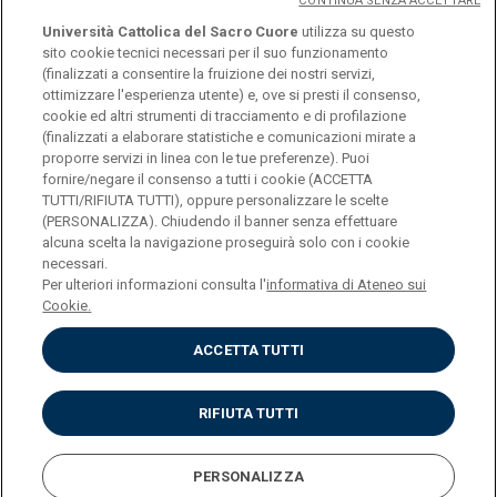
CONTINUA SENZA ACCETTARE
Università Cattolica del Sacro Cuore
utilizza su questo
sito cookie tecnici necessari per il suo funzionamento
(finalizzati a consentire la fruizione dei nostri servizi,
ottimizzare l'esperienza utente) e, ove si presti il consenso,
© Università Cattolica del Sacro Cuore
cookie ed altri strumenti di tracciamento e di profilazione
Largo A. Gemelli 1, 20123 Milano
(finalizzati a elaborare statistiche e comunicazioni mirate a
proporre servizi in linea con le tue preferenze). Puoi
PI 02133120150
fornire/negare il consenso a tutti i cookie (ACCETTA
TUTTI/RIFIUTA TUTTI), oppure personalizzare le scelte
(PERSONALIZZA). Chiudendo il banner senza effettuare
alcuna scelta la navigazione proseguirà solo con i cookie
ENGLISH
necessari.
Per ulteriori informazioni consulta l'
informativa di Ateneo sui
Cookie.
ACCETTA TUTTI
Privacy
Accessibilità
Cookies
RIFIUTA TUTTI
Impostazione Cookies
PERSONALIZZA