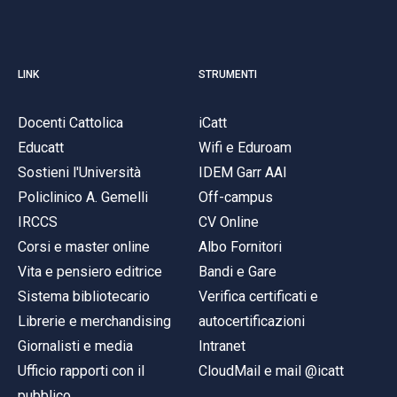
LINK
STRUMENTI
Docenti Cattolica
iCatt
Educatt
Wifi e Eduroam
Sostieni l'Università
IDEM Garr AAI
Policlinico A. Gemelli
Off-campus
IRCCS
CV Online
Corsi e master online
Albo Fornitori
Vita e pensiero editrice
Bandi e Gare
Sistema bibliotecario
Verifica certificati e
Librerie e merchandising
autocertificazioni
Giornalisti e media
Intranet
Ufficio rapporti con il
CloudMail e mail @icatt
pubblico