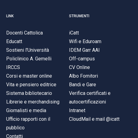
LINK
STRUMENTI
Docenti Cattolica
iCatt
Educatt
Wifi e Eduroam
Sostieni l'Università
IDEM Garr AAI
Policlinico A. Gemelli
Off-campus
IRCCS
CV Online
Corsi e master online
Albo Fornitori
Vita e pensiero editrice
Bandi e Gare
Sistema bibliotecario
Verifica certificati e
Librerie e merchandising
autocertificazioni
Giornalisti e media
Intranet
Ufficio rapporti con il
CloudMail e mail @icatt
pubblico
Contatti