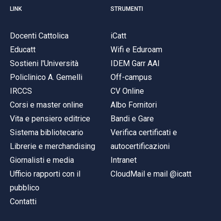
LINK
STRUMENTI
Docenti Cattolica
iCatt
Educatt
Wifi e Eduroam
Sostieni l'Università
IDEM Garr AAI
Policlinico A. Gemelli
Off-campus
IRCCS
CV Online
Corsi e master online
Albo Fornitori
Vita e pensiero editrice
Bandi e Gare
Sistema bibliotecario
Verifica certificati e
Librerie e merchandising
autocertificazioni
Giornalisti e media
Intranet
Ufficio rapporti con il
CloudMail e mail @icatt
pubblico
Contatti