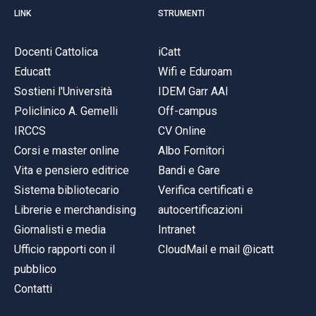
LINK
STRUMENTI
Docenti Cattolica
iCatt
Educatt
Wifi e Eduroam
Sostieni l'Università
IDEM Garr AAI
Policlinico A. Gemelli
Off-campus
IRCCS
CV Online
Corsi e master online
Albo Fornitori
Vita e pensiero editrice
Bandi e Gare
Sistema bibliotecario
Verifica certificati e
Librerie e merchandising
autocertificazioni
Giornalisti e media
Intranet
Ufficio rapporti con il
CloudMail e mail @icatt
pubblico
Contatti