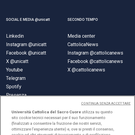
SOCIAL E MEDIA @unicatt
SECONDO TEMPO
Linkedin
Media center
Instagram @unicatt
CattolicaNews
Facebook @unicatt
Instagram @cattolicanews
X @unicatt
Facebook @cattolicanews
Youtube
X @cattolicanews
Telegram
Spotify
Presenza
CONTINUA SENZA ACCETTARE
Università Cattolica del Sacro Cuore
utilizza su questo
sito cookie tecnici necessari per il suo funzionamento
(finalizzati a consentire la fruizione dei nostri servizi,
ottimizzare l'esperienza utente) e, ove si presti il consenso,
© Università Cattolica del Sacro Cuore
cookie ed altri strumenti di tracciamento e di profilazione