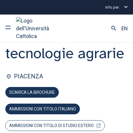
Info per:
Home
Lauree triennali e a ciclo unico
Scienze e 
FACOLTÀ DI: SCIENZE AGRARIE, ALIMENTARI E AMBIENTALI
EN
Scienze e
tecnologie agrarie
Ateneo
Corsi di studio
PIACENZA
Ricerca
SCARICA LA BROCHURE
Facoltà e campus
AMMISSIONI CON TITOLO ITALIANO
SEI UNO STUDENTE ISCRITTO?
AMMISSIONI CON TITOLO DI STUDIO ESTERO