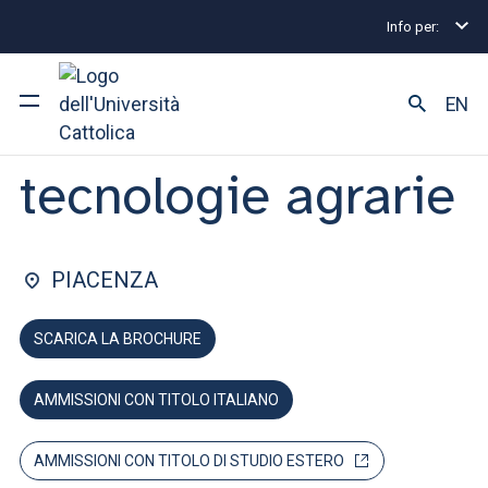
Info per:
Lauree triennali e a ciclo unico
Scienze e tecnologi
FACOLTÀ DI: SCIENZE AGRARIE, ALIMENTARI E AMBIENTALI
EN
Scienze e
tecnologie agrarie
Ateneo
Corsi di studio
PIACENZA
Ricerca
SCARICA LA BROCHURE
Facoltà e campus
AMMISSIONI CON TITOLO ITALIANO
SEI UNO STUDENTE ISCRITTO?
AMMISSIONI CON TITOLO DI STUDIO ESTERO