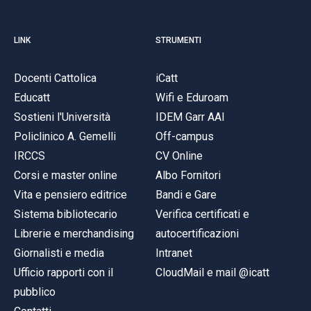
LINK
STRUMENTI
Docenti Cattolica
iCatt
Educatt
Wifi e Eduroam
Sostieni l'Università
IDEM Garr AAI
Policlinico A. Gemelli
Off-campus
IRCCS
CV Online
Corsi e master online
Albo Fornitori
Vita e pensiero editrice
Bandi e Gare
Sistema bibliotecario
Verifica certificati e
Librerie e merchandising
autocertificazioni
Giornalisti e media
Intranet
Ufficio rapporti con il
CloudMail e mail @icatt
pubblico