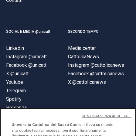
Contatti
SOCIAL E MEDIA @unicatt
SECONDO TEMPO
Linkedin
Media center
Instagram @unicatt
CattolicaNews
Facebook @unicatt
Instagram @cattolicanews
X @unicatt
Facebook @cattolicanews
Youtube
X @cattolicanews
Telegram
Spotify
Presenza
CONTINUA SENZA ACCETTARE
Università Cattolica del Sacro Cuore
utilizza su questo
sito cookie tecnici necessari per il suo funzionamento