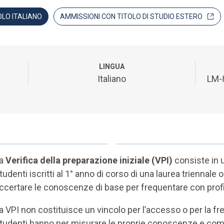
OLO ITALIANO
AMMISSIONI CON TITOLO DI STUDIO ESTERO
LINGUA
Italiano
LM-8
a
Verifica della preparazione iniziale (VPI)
consiste in
tudenti iscritti al 1° anno di corso di una laurea triennale o
ccertare le conoscenze di base per frequentare con profitt
a VPI non costituisce un vincolo per l’accesso o per la fr
tudenti hanno per misurare le proprie conoscenze e compe