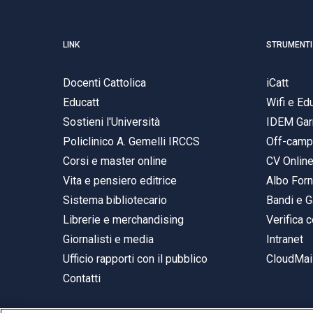
LINK
STRUMENTI
Docenti Cattolica
iCatt
Educatt
Wifi e E
Sostieni l'Università
IDEM Gar
Policlinico A. Gemelli IRCCS
Off-cam
Corsi e master online
CV Onlin
Vita e pensiero editrice
Albo Forn
Sistema bibliotecario
Bandi e G
Librerie e merchandising
Verifica c
Giornalisti e media
Intranet
Ufficio rapporti con il pubblico
CloudMail
Contatti