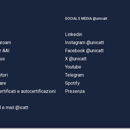
SOCIAL E MEDIA @unicatt
Linkedin
duroam
Instagram @unicatt
r AAI
Facebook @unicatt
pus
X @unicatt
e
Youtube
itori
Telegram
are
Spotify
ertificati e autocertificazioni
Presenza
 e mail @icatt