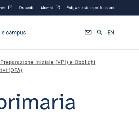
Docenti
Enti, aziende e professioni
nts
Alumni
à e campus
EN
 Preparazione Iniziale (VPI) e Obblighi
ivi (OFA)
primaria