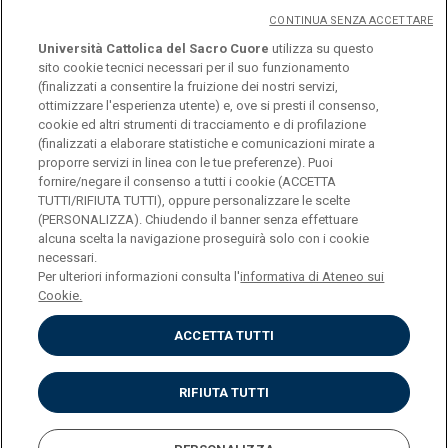
CONTINUA SENZA ACCETTARE
Università Cattolica del Sacro Cuore
utilizza su questo
sito cookie tecnici necessari per il suo funzionamento
(finalizzati a consentire la fruizione dei nostri servizi,
ottimizzare l'esperienza utente) e, ove si presti il consenso,
© Università Cattolica del Sacro Cuore
cookie ed altri strumenti di tracciamento e di profilazione
Largo A. Gemelli 1, 20123 Milano
(finalizzati a elaborare statistiche e comunicazioni mirate a
proporre servizi in linea con le tue preferenze). Puoi
PI 02133120150
fornire/negare il consenso a tutti i cookie (ACCETTA
TUTTI/RIFIUTA TUTTI), oppure personalizzare le scelte
(PERSONALIZZA). Chiudendo il banner senza effettuare
alcuna scelta la navigazione proseguirà solo con i cookie
ENGLISH
necessari.
Per ulteriori informazioni consulta l'
informativa di Ateneo sui
Cookie.
ACCETTA TUTTI
Privacy
Accessibilità
Cookies
RIFIUTA TUTTI
Impostazione Cookies