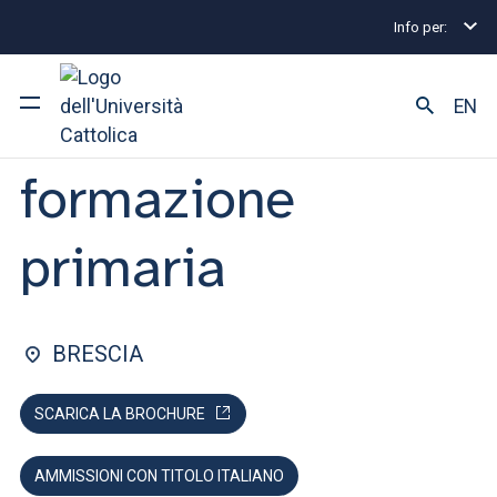
Info per:
Home
Lauree triennali e a ciclo unico
Scienze de
FACOLTÀ DI: SCIENZE DELLA FORMAZIONE
EN
Scienze della
formazione
Ateneo
Corsi di studio
primaria
Ricerca
Facoltà e campus
BRESCIA
SCARICA LA BROCHURE
SEI UNO STUDENTE ISCRITTO?
AMMISSIONI CON TITOLO ITALIANO