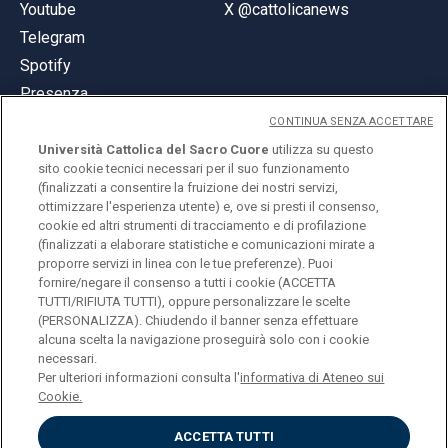
Youtube
X @cattolicanews
Telegram
Spotify
Presenza
CONTINUA SENZA ACCETTARE
Università Cattolica del Sacro Cuore
utilizza su questo
sito cookie tecnici necessari per il suo funzionamento
(finalizzati a consentire la fruizione dei nostri servizi,
ottimizzare l'esperienza utente) e, ove si presti il consenso,
© Università Cattolica del Sacro Cuore
cookie ed altri strumenti di tracciamento e di profilazione
Largo A. Gemelli 1, 20123 Milano
(finalizzati a elaborare statistiche e comunicazioni mirate a
proporre servizi in linea con le tue preferenze). Puoi
PI 02133120150
fornire/negare il consenso a tutti i cookie (ACCETTA
TUTTI/RIFIUTA TUTTI), oppure personalizzare le scelte
(PERSONALIZZA). Chiudendo il banner senza effettuare
alcuna scelta la navigazione proseguirà solo con i cookie
ENGLISH
necessari.
Per ulteriori informazioni consulta l'
informativa di Ateneo sui
Cookie.
ACCETTA TUTTI