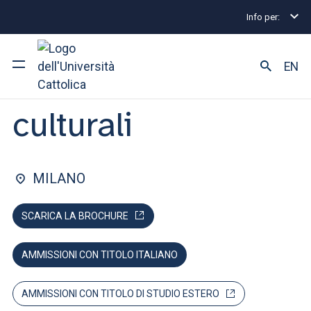
Info per:
Home
Lauree triennali e a ciclo unico
Scienze dei
FACOLTÀ DI: LETTERE E FILOSOFIA
EN
Scienze dei beni
culturali
Ateneo
Corsi di studio
MILANO
Ricerca
SCARICA LA BROCHURE
Facoltà e campus
AMMISSIONI CON TITOLO ITALIANO
SEI UNO STUDENTE ISCRITTO?
AMMISSIONI CON TITOLO DI STUDIO ESTERO