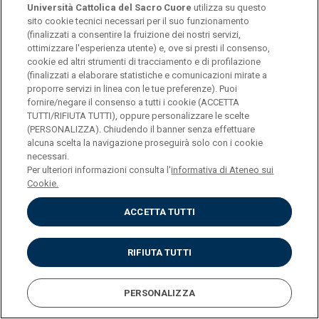
Università Cattolica del Sacro Cuore
utilizza su questo
CREDITI
3
sito cookie tecnici necessari per il suo funzionamento
(finalizzati a consentire la fruizione dei nostri servizi,
ottimizzare l'esperienza utente) e, ove si presti il consenso,
PROGRAMMA
cookie ed altri strumenti di tracciamento e di profilazione
(finalizzati a elaborare statistiche e comunicazioni mirate a
proporre servizi in linea con le tue preferenze). Puoi
fornire/negare il consenso a tutti i cookie (ACCETTA
INSEGNAMENTO
LINGUA SPAGNOLA
TUTTI/RIFIUTA TUTTI), oppure personalizzare le scelte
(PERSONALIZZA). Chiudendo il banner senza effettuare
alcuna scelta la navigazione proseguirà solo con i cookie
CREDITI
3
necessari.
Per ulteriori informazioni consulta l'
informativa di Ateneo sui
Cookie.
PROGRAMMA
ACCETTA TUTTI
INSEGNAMENTO
LINGUA TEDESCA
RIFIUTA TUTTI
CREDITI
3
PERSONALIZZA