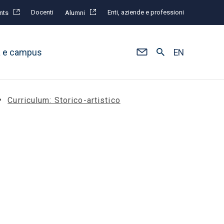
Docenti
Enti, aziende e professioni
nts
Alumni
à e campus
EN
Curriculum: Storico-artistico