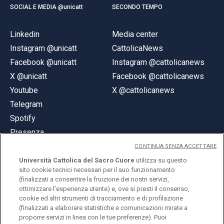
SOCIAL E MEDIA @unicatt
SECONDO TEMPO
Linkedin
Media center
Instagram @unicatt
CattolicaNews
Facebook @unicatt
Instagram @cattolicanews
X @unicatt
Facebook @cattolicanews
Youtube
X @cattolicanews
Telegram
Spotify
Presenza
CONTINUA SENZA ACCETTARE
Università Cattolica del Sacro Cuore
utilizza su questo
sito cookie tecnici necessari per il suo funzionamento
(finalizzati a consentire la fruizione dei nostri servizi,
ottimizzare l'esperienza utente) e, ove si presti il consenso,
© Università Cattolica del Sacro Cuore
cookie ed altri strumenti di tracciamento e di profilazione
Largo A. Gemelli 1, 20123 Milano
(finalizzati a elaborare statistiche e comunicazioni mirate a
proporre servizi in linea con le tue preferenze). Puoi