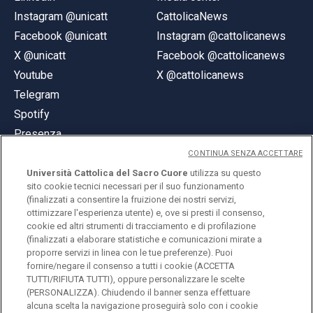
Instagram @unicatt
CattolicaNews
Facebook @unicatt
Instagram @cattolicanews
X @unicatt
Facebook @cattolicanews
Youtube
X @cattolicanews
Telegram
Spotify
Presenza
CONTINUA SENZA ACCETTARE
Università Cattolica del Sacro Cuore
utilizza su questo
sito cookie tecnici necessari per il suo funzionamento
(finalizzati a consentire la fruizione dei nostri servizi,
ottimizzare l'esperienza utente) e, ove si presti il consenso,
© Università Cattolica del Sacro Cuore
cookie ed altri strumenti di tracciamento e di profilazione
Largo A. Gemelli 1, 20123 Milano
(finalizzati a elaborare statistiche e comunicazioni mirate a
proporre servizi in linea con le tue preferenze). Puoi
PI 02133120150
fornire/negare il consenso a tutti i cookie (ACCETTA
TUTTI/RIFIUTA TUTTI), oppure personalizzare le scelte
(PERSONALIZZA). Chiudendo il banner senza effettuare
alcuna scelta la navigazione proseguirà solo con i cookie