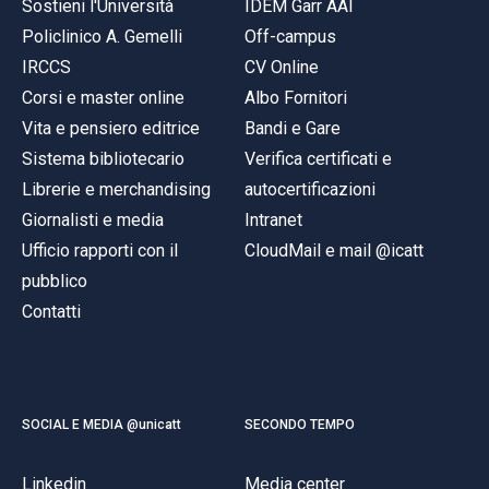
Sostieni l'Università
IDEM Garr AAI
Policlinico A. Gemelli
Off-campus
IRCCS
CV Online
Corsi e master online
Albo Fornitori
Vita e pensiero editrice
Bandi e Gare
Sistema bibliotecario
Verifica certificati e
Librerie e merchandising
autocertificazioni
Giornalisti e media
Intranet
Ufficio rapporti con il
CloudMail e mail @icatt
pubblico
Contatti
SOCIAL E MEDIA @unicatt
SECONDO TEMPO
Linkedin
Media center