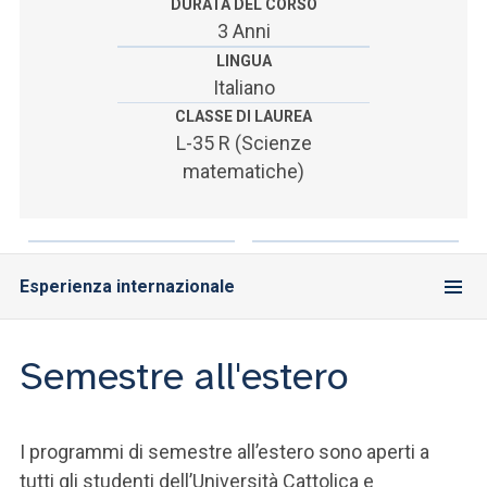
ACCEDI ALLA MAIL ICATT
DURATA DEL CORSO
3 Anni
SEI UN DOCENTE O UN MEMBRO DELLO STAFF
LINGUA
Italiano
ACCEDI A CLOUDMAIL
CLASSE DI LAUREA
L-35 R (Scienze
matematiche)
Esperienza internazionale
Semestre all'estero
I programmi di semestre all’estero sono aperti a
tutti gli studenti dell’Università Cattolica e