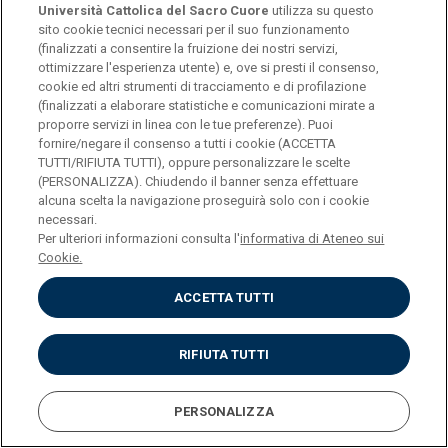
Università Cattolica del Sacro Cuore
utilizza su questo
CREDITI
6
sito cookie tecnici necessari per il suo funzionamento
(finalizzati a consentire la fruizione dei nostri servizi,
ottimizzare l'esperienza utente) e, ove si presti il consenso,
PROGRAMMA
cookie ed altri strumenti di tracciamento e di profilazione
(finalizzati a elaborare statistiche e comunicazioni mirate a
proporre servizi in linea con le tue preferenze). Puoi
fornire/negare il consenso a tutti i cookie (ACCETTA
INSEGNAMENTO
MEDICINA LEGALE E DELLE
TUTTI/RIFIUTA TUTTI), oppure personalizzare le scelte
(PERSONALIZZA). Chiudendo il banner senza effettuare
ASSICURAZIONI (MEDS-
alcuna scelta la navigazione proseguirà solo con i cookie
25/A)
necessari.
Per ulteriori informazioni consulta l'
informativa di Ateneo sui
Cookie.
CREDITI
6
ACCETTA TUTTI
PROGRAMMA
RIFIUTA TUTTI
INSEGNAMENTO
PSICOLOGIA GIURIDICA
PERSONALIZZA
(GIUR-14/A,PSIC-03/A)