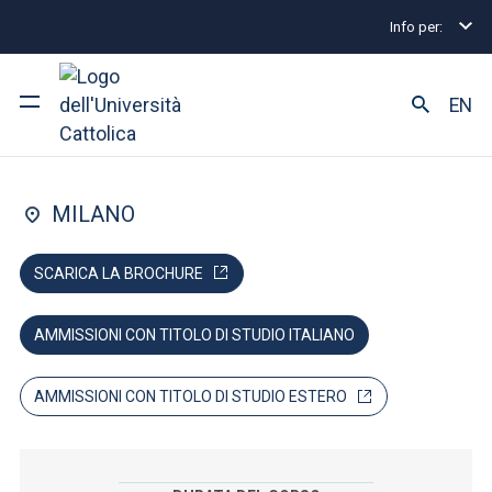
Info per:
Home
Lauree triennali e a ciclo unico
Giurisprud
FACOLTÀ DI: GIURISPRUDENZA
EN
Giurisprudenza
Ateneo
MILANO
Corsi di studio
SCARICA LA BROCHURE
Ricerca
AMMISSIONI CON TITOLO DI STUDIO ITALIANO
Facoltà e campus
AMMISSIONI CON TITOLO DI STUDIO ESTERO
SEI UNO STUDENTE ISCRITTO?