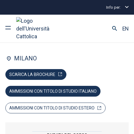
Info per:
Home
Lauree triennali e a ciclo unico
Giurisprud
FACOLTÀ DI: GIURISPRUDENZA
EN
Giurisprudenza
Ateneo
MILANO
Corsi di studio
SCARICA LA BROCHURE
Ricerca
AMMISSIONI CON TITOLO DI STUDIO ITALIANO
Facoltà e campus
AMMISSIONI CON TITOLO DI STUDIO ESTERO
SEI UNO STUDENTE ISCRITTO?