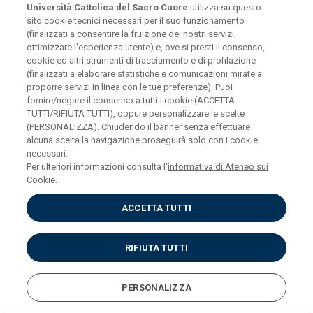
Università Cattolica del Sacro Cuore
utilizza su questo
CREDITI
6
sito cookie tecnici necessari per il suo funzionamento
(finalizzati a consentire la fruizione dei nostri servizi,
ottimizzare l'esperienza utente) e, ove si presti il consenso,
PROGRAMMA
cookie ed altri strumenti di tracciamento e di profilazione
(finalizzati a elaborare statistiche e comunicazioni mirate a
proporre servizi in linea con le tue preferenze). Puoi
fornire/negare il consenso a tutti i cookie (ACCETTA
INSEGNAMENTO
DIRITTO PENALE
TUTTI/RIFIUTA TUTTI), oppure personalizzare le scelte
(PERSONALIZZA). Chiudendo il banner senza effettuare
COMMERCIALE (GIUR-
alcuna scelta la navigazione proseguirà solo con i cookie
14/A)
necessari.
Per ulteriori informazioni consulta l'
informativa di Ateneo sui
Cookie.
CREDITI
6
ACCETTA TUTTI
PROGRAMMA
RIFIUTA TUTTI
INSEGNAMENTO
ECONOMIA E DIRITTO
PERSONALIZZA
DELLA CONCORRENZA