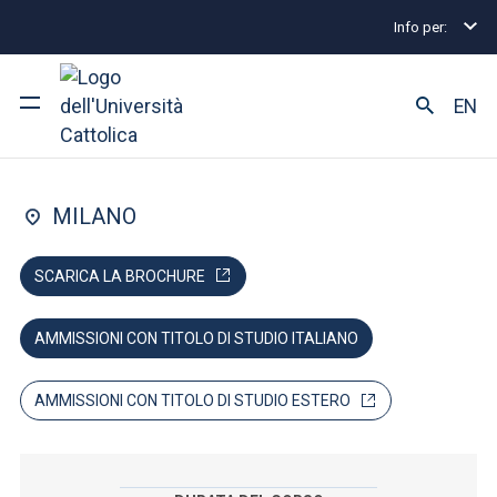
Info per:
Home
Lauree triennali e a ciclo unico
Giurisprud
FACOLTÀ DI: GIURISPRUDENZA
EN
Giurisprudenza
Ateneo
MILANO
Corsi di studio
SCARICA LA BROCHURE
Ricerca
AMMISSIONI CON TITOLO DI STUDIO ITALIANO
Facoltà e campus
AMMISSIONI CON TITOLO DI STUDIO ESTERO
SEI UNO STUDENTE ISCRITTO?