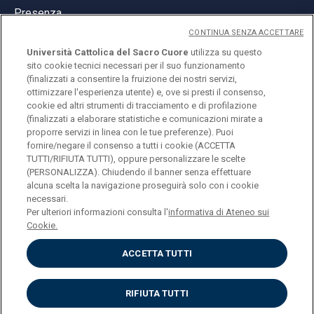
Presenza
CONTINUA SENZA ACCETTARE
Università Cattolica del Sacro Cuore
utilizza su questo
sito cookie tecnici necessari per il suo funzionamento
(finalizzati a consentire la fruizione dei nostri servizi,
ottimizzare l'esperienza utente) e, ove si presti il consenso,
© Università Cattolica del Sacro Cuore
cookie ed altri strumenti di tracciamento e di profilazione
Largo A. Gemelli 1, 20123 Milano
(finalizzati a elaborare statistiche e comunicazioni mirate a
proporre servizi in linea con le tue preferenze). Puoi
PI 02133120150
fornire/negare il consenso a tutti i cookie (ACCETTA
TUTTI/RIFIUTA TUTTI), oppure personalizzare le scelte
(PERSONALIZZA). Chiudendo il banner senza effettuare
alcuna scelta la navigazione proseguirà solo con i cookie
ENGLISH
necessari.
Per ulteriori informazioni consulta l'
informativa di Ateneo sui
Cookie.
ACCETTA TUTTI
Privacy
Accessibilità
Cookies
RIFIUTA TUTTI
Impostazione Cookies