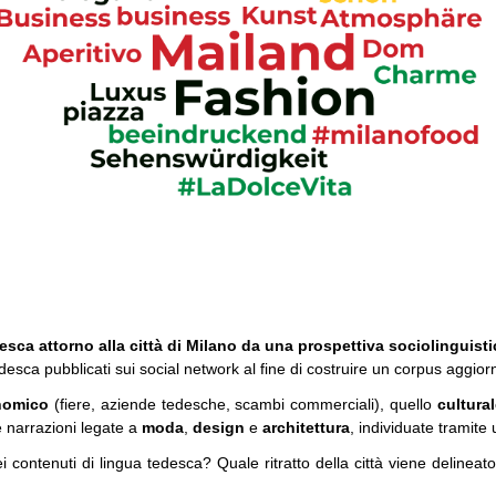
desca attorno alla città di Milano da una prospettiva sociolinguist
edesca pubblicati sui social network al fine di costruire un corpus
aggior
nomico
(fiere, aziende tedesche, scambi commerciali), quello
cultural
 narrazioni legate a
moda
,
design
e
architettura
, individuate tramite
i contenuti di lingua tedesca? Quale ritratto della città viene delineat