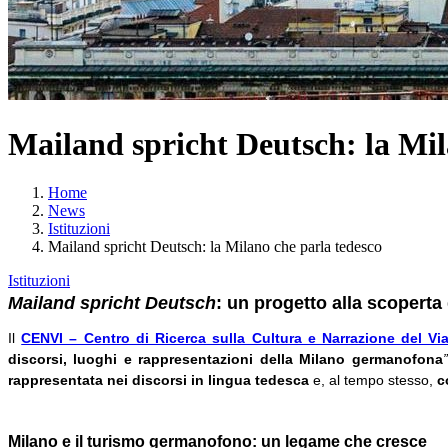
Mailand spricht Deutsch: la Mil
Home
News
Istituzioni
Mailand spricht Deutsch: la Milano che parla tedesco
Istituzioni
Mailand spricht Deutsch
: un progetto alla scoperta
Il
CENVI – Centro di Ricerca sulla Cultura e Narrazione del Vi
discorsi, luoghi e rappresentazioni della Milano germanofona
”
rappresentata nei discorsi in lingua tedesca
e, al tempo stesso,
c
Milano e il turismo germanofono: un legame che cresce