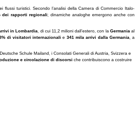
ei flussi turistici. Secondo l’analisi della Camera di Commercio Italo-
 dei rapporti regionali
; dinamiche analoghe emergono anche con
arrivi in Lombardia
, di cui 11,2 milioni dall’estero, con la
Germania
al
8% di visitatori internazionali
e
341 mila arrivi dalla Germania
, a
 la Deutsche Schule Mailand, i Consolati Generali di Austria, Svizzera e
oduzione e circolazione di discorsi
che contribuiscono a costruire