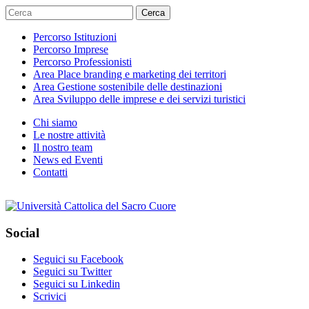
Cerca
Percorso
Istituzioni
Percorso
Imprese
Percorso
Professionisti
Area
Place branding e marketing dei territori
Area
Gestione sostenibile delle destinazioni
Area
Sviluppo delle imprese e dei servizi turistici
Chi siamo
Le nostre attività
Il nostro team
News ed Eventi
Contatti
Social
Seguici su Facebook
Seguici su Twitter
Seguici su Linkedin
Scrivici