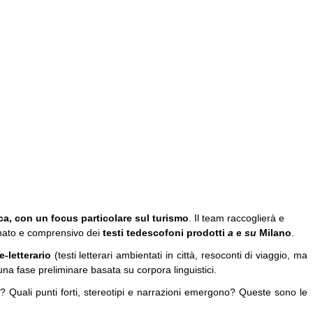
ica, con un focus particolare sul turismo
. Il team raccoglierà e
nato e comprensivo dei
testi tedescofoni prodotti
a
e
su
Milano
.
e-letterario
(testi letterari ambientati in città, resoconti di viaggio, ma
 una fase preliminare basata su corpora
linguistici.
o? Quali punti forti, stereotipi e narrazioni emergono? Queste sono le