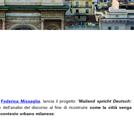
a
Federica Missaglia
, lancia il progetto
“
Mailand spricht Deutsch
:
e dell’analisi del discorso al fine di ricostruire
come la città venga
l contesto urbano milanese
.