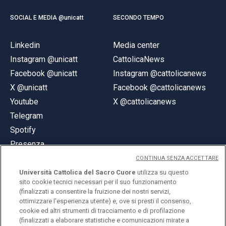
SOCIAL E MEDIA @unicatt
SECONDO TEMPO
Linkedin
Media center
Instagram @unicatt
CattolicaNews
Facebook @unicatt
Instagram @cattolicanews
X @unicatt
Facebook @cattolicanews
Youtube
X @cattolicanews
Telegram
Spotify
Presenza
CONTINUA SENZA ACCETTARE
Università Cattolica del Sacro Cuore
utilizza su questo
sito cookie tecnici necessari per il suo funzionamento
(finalizzati a consentire la fruizione dei nostri servizi,
ottimizzare l'esperienza utente) e, ove si presti il consenso,
© Università Cattolica del Sacro Cuore
cookie ed altri strumenti di tracciamento e di profilazione
Largo A. Gemelli 1, 20123 Milano
(finalizzati a elaborare statistiche e comunicazioni mirate a