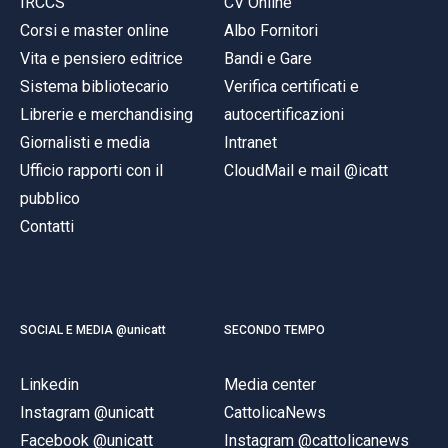
IRCCS
CV Online
Corsi e master online
Albo Fornitori
Vita e pensiero editrice
Bandi e Gare
Sistema bibliotecario
Verifica certificati e
Librerie e merchandising
autocertificazioni
Giornalisti e media
Intranet
Ufficio rapporti con il
CloudMail e mail @icatt
pubblico
Contatti
SOCIAL E MEDIA @unicatt
SECONDO TEMPO
Linkedin
Media center
Instagram @unicatt
CattolicaNews
Facebook @unicatt
Instagram @cattolicanews