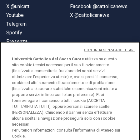
X @unicatt
Facebook @cattolicanews
Youtube
X @cattolicanews
Telegram
Spotify
Presenza
CONTINUA SENZA ACCETTARE
Università Cattolica del Sacro Cuore
utilizza su questo
sito cookie tecnici necessari per il suo funzionamento
(finalizzati a consentire la fruizione dei nostri servizi,
ottimizzare l'esperienza utente) e, ove si presti il consenso,
© Università Cattolica del Sacro Cuore
cookie ed altri strumenti di tracciamento e di profilazione
Largo A. Gemelli 1, 20123 Milano
(finalizzati a elaborare statistiche e comunicazioni mirate a
proporre servizi in linea con le tue preferenze). Puoi
PI 02133120150
fornire/negare il consenso a tutti i cookie (ACCETTA
TUTTI/RIFIUTA TUTTI), oppure personalizzare le scelte
(PERSONALIZZA). Chiudendo il banner senza effettuare
alcuna scelta la navigazione proseguirà solo con i cookie
ENGLISH
necessari.
Per ulteriori informazioni consulta l'
informativa di Ateneo sui
Cookie.