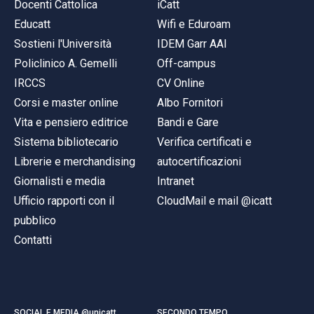
Docenti Cattolica
iCatt
Educatt
Wifi e Eduroam
Sostieni l'Università
IDEM Garr AAI
Policlinico A. Gemelli
Off-campus
IRCCS
CV Online
Corsi e master online
Albo Fornitori
Vita e pensiero editrice
Bandi e Gare
Sistema bibliotecario
Verifica certificati e
Librerie e merchandising
autocertificazioni
Giornalisti e media
Intranet
Ufficio rapporti con il
CloudMail e mail @icatt
pubblico
Contatti
SOCIAL E MEDIA @unicatt
SECONDO TEMPO