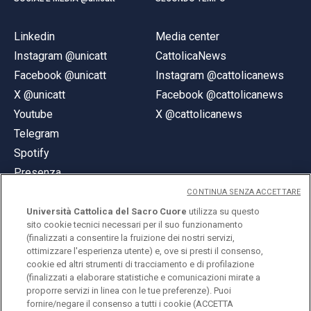
Linkedin
Media center
Instagram @unicatt
CattolicaNews
Facebook @unicatt
Instagram @cattolicanews
X @unicatt
Facebook @cattolicanews
Youtube
X @cattolicanews
Telegram
Spotify
Presenza
CONTINUA SENZA ACCETTARE
Università Cattolica del Sacro Cuore
utilizza su questo
sito cookie tecnici necessari per il suo funzionamento
(finalizzati a consentire la fruizione dei nostri servizi,
ottimizzare l'esperienza utente) e, ove si presti il consenso,
© Università Cattolica del Sacro Cuore
cookie ed altri strumenti di tracciamento e di profilazione
Largo A. Gemelli 1, 20123 Milano
(finalizzati a elaborare statistiche e comunicazioni mirate a
proporre servizi in linea con le tue preferenze). Puoi
PI 02133120150
fornire/negare il consenso a tutti i cookie (ACCETTA