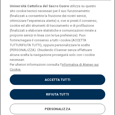
Università Cattolica del Sacro Cuore
utilizza su questo
sito cookie tecnici necessari per il suo funzionamento
(finalizzati a consentire la fruizione dei nostri servizi,
ottimizzare l'esperienza utente) e, ove si presti il consenso,
© Università Cattolica del Sacro Cuore
cookie ed altri strumenti di tracciamento e di profilazione
Largo A. Gemelli 1, 20123 Milano
(finalizzati a elaborare statistiche e comunicazioni mirate a
proporre servizi in linea con le tue preferenze). Puoi
PI 02133120150
fornire/negare il consenso a tutti i cookie (ACCETTA
TUTTI/RIFIUTA TUTTI), oppure personalizzare le scelte
(PERSONALIZZA). Chiudendo il banner senza effettuare
alcuna scelta la navigazione proseguirà solo con i cookie
ENGLISH
necessari.
Per ulteriori informazioni consulta l'
informativa di Ateneo sui
Cookie.
ACCETTA TUTTI
Privacy
Accessibilità
Cookies
RIFIUTA TUTTI
Impostazione Cookies
PERSONALIZZA