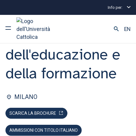
Info per:
Lauree triennali e a ciclo unico
Scienze dell'educa
FACOLTÀ DI: SCIENZE DELLA FORMAZIONE
EN
Scienze
dell'educazione e
Ateneo
Corsi di studio
della formazione
Ricerca
Facoltà e campus
MILANO
SCARICA LA BROCHURE
SEI UNO STUDENTE ISCRITTO?
AMMISSIONI CON TITOLO ITALIANO